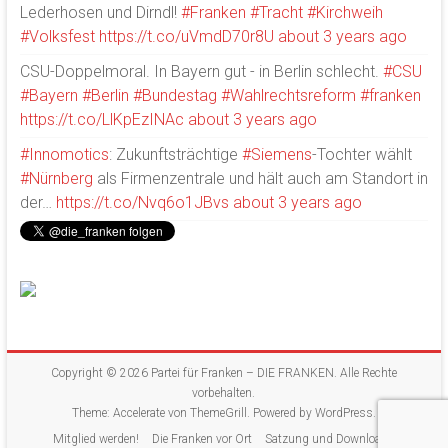
Lederhosen und Dirndl!
#Franken
#Tracht
#Kirchweih
#Volksfest
https://t.co/uVmdD70r8U
about 3 years ago
CSU-Doppelmoral. In Bayern gut - in Berlin schlecht.
#CSU
#Bayern
#Berlin
#Bundestag
#Wahlrechtsreform
#franken
https://t.co/LlKpEzINAc
about 3 years ago
#Innomotics
: Zukunftsträchtige
#Siemens
-Tochter wählt
#Nürnberg
als Firmenzentrale und hält auch am Standort in
der…
https://t.co/Nvq6o1JBvs
about 3 years ago
Copyright © 2026
Partei für Franken – DIE FRANKEN
. Alle Rechte
vorbehalten.
Theme:
Accelerate
von ThemeGrill. Powered by
WordPress
.
Mitglied werden!
Die Franken vor Ort
Satzung und Downloads