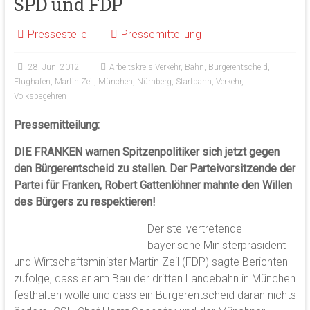
SPD und FDP
Pressestelle
Pressemitteilung
28. Juni 2012
Arbeitskreis Verkehr
,
Bahn
,
Bürgerentscheid
,
Flughafen
,
Martin Zeil
,
München
,
Nürnberg
,
Startbahn
,
Verkehr
,
Volksbegehren
Pressemitteilung:
DIE FRANKEN warnen Spitzenpolitiker sich jetzt gegen
den Bürgerentscheid zu stellen. Der Parteivorsitzende der
Partei für Franken, Robert Gattenlöhner mahnte den Willen
des Bürgers zu respektieren!
Der stellvertretende
bayerische Ministerpräsident
und Wirtschaftsminister Martin Zeil (FDP) sagte Berichten
zufolge, dass er am Bau der dritten Landebahn in München
festhalten wolle und dass ein Bürgerentscheid daran nichts