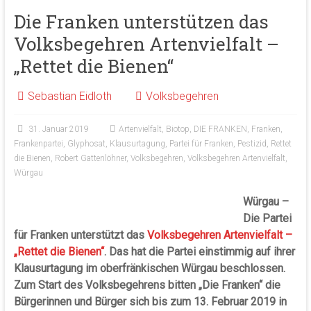
Die Franken unterstützen das
Volksbegehren Artenvielfalt –
„Rettet die Bienen“
Sebastian Eidloth
Volksbegehren
31. Januar 2019
Artenvielfalt
,
Biotop
,
DIE FRANKEN
,
Franken
,
Frankenpartei
,
Glyphosat
,
Klausurtagung
,
Partei für Franken
,
Pestizid
,
Rettet
die Bienen
,
Robert Gattenlöhner
,
Volksbegehren
,
Volksbegehren Artenvielfalt
,
Würgau
Würgau –
Die Partei
für Franken unterstützt das
Volksbegehren Artenvielfalt –
„Rettet die Bienen“
. Das hat die Partei einstimmig auf ihrer
Klausurtagung im oberfränkischen Würgau beschlossen.
Zum Start des Volksbegehrens bitten „Die Franken“ die
Bürgerinnen und Bürger sich bis zum 13. Februar 2019 in