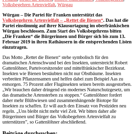
Volksbegehren Artenvielfalt
,
Würgau
Würgau – Die Partei für Franken unterstützt das
Volksbegehren Artenvielfalt – „Rettet die Bienen“
. Das hat die
Partei einstimmig auf ihrer Klausurtagung im oberfränkischen
Würgau beschlossen. Zum Start des Volksbegehrens bitten
„Die Franken“ die Bürgerinnen und Bürger sich bis zum 13.
Februar 2019 in ihren Rathäusern in die entsprechenden Listen
einzutragen.
Das Motto „Rettet die Bienen“ stehe symbolisch für den
dramatischen Artenschwund bei den Insekten, unterstreicht Robert
Gattenlöhner, Parteivorsitzender und mittelfränkischer Bezirksrat.
Insekten wie Bienen bestäubten nicht nur Obstbäume. Insekten
verbreiten Pflanzensamen und helfen dabei zum Beispiel Aas zu
entsorgen. 75 Prozent aller Fluginsekten seinen bereits ausgestorben.
„Wir brauchen daher dringend ein modernes Naturschutzgesetz, um
das dramatische Artensterben zu stoppen.“ Gattenlöhner fordert
daher mehr Blühwiesen und zusammenhängende Biotope für
Insekten zu schaffen. Er will auch den Einsatz von Pestiziden neu
regeln. „Uns bleibt nicht mehr viel Zeit. Wir bitten daher alle
Bürgerinnen und Bürger das Volksbegehren Artenvielfalt zu
unterstützen”, so Gattenlöhner abschließend.
Beiträge durchsuchen: