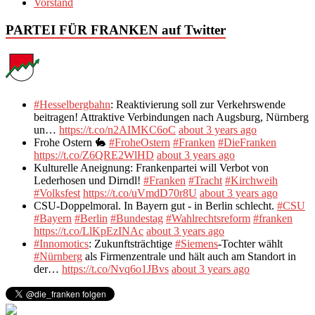
Vorstand
PARTEI FÜR FRANKEN auf Twitter
#Hesselbergbahn
: Reaktivierung soll zur Verkehrswende
beitragen! Attraktive Verbindungen nach Augsburg, Nürnberg
un…
https://t.co/n2AIMKC6oC
about 3 years ago
Frohe Ostern 🐇
#FroheOstern
#Franken
#DieFranken
https://t.co/Z6QRE2WlHD
about 3 years ago
Kulturelle Aneignung: Frankenpartei will Verbot von
Lederhosen und Dirndl!
#Franken
#Tracht
#Kirchweih
#Volksfest
https://t.co/uVmdD70r8U
about 3 years ago
CSU-Doppelmoral. In Bayern gut - in Berlin schlecht.
#CSU
#Bayern
#Berlin
#Bundestag
#Wahlrechtsreform
#franken
https://t.co/LlKpEzINAc
about 3 years ago
#Innomotics
: Zukunftsträchtige
#Siemens
-Tochter wählt
#Nürnberg
als Firmenzentrale und hält auch am Standort in
der…
https://t.co/Nvq6o1JBvs
about 3 years ago