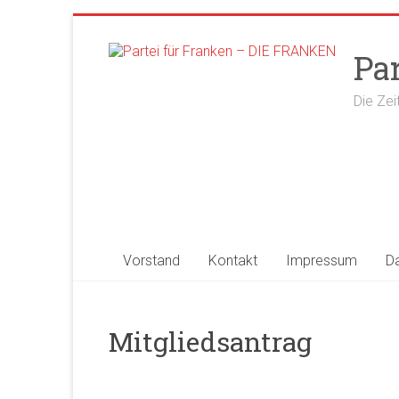
Zum
Inhalt
Pa
springen
Die Zei
Vorstand
Kontakt
Impressum
D
Mitgliedsantrag