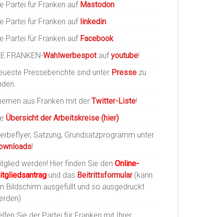
e Partei für Franken auf
Mastodon
e Partei für Franken auf
linkedin
e Partei für Franken auf
Facebook
IE FRANKEN-
Wahlwerbespot
auf
youtube
!
eueste Presseberichte sind unter
Presse
zu
nden.
hemen aus Franken mit der
Twitter-Liste
!
ie
Übersicht der Arbeitskreise (hier)
erbeflyer, Satzung, Grundsatzprogramm unter
ownloads
!
tglied werden! Hier finden Sie den
Online-
itgliedsantrag
und das
Beitrittsformular
(kann
m Bildschirm ausgefüllt und so ausgedruckt
erden)
lfen Sie der Partei für Franken mit Ihrer