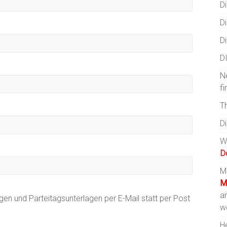
Di
Di
Di
D
N
fi
T
D
W
D
Mi
M
a
ngen und Parteitagsunterlagen per E-Mail statt per Post
w
He