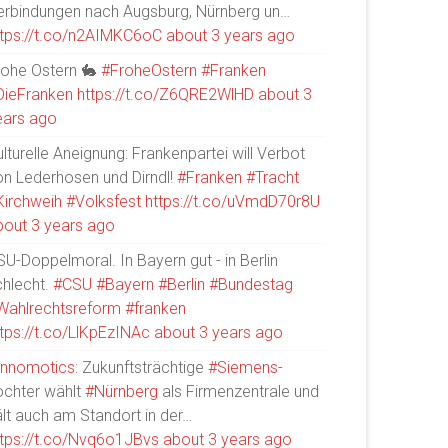
erbindungen nach Augsburg, Nürnberg un…
ttps://t.co/n2AIMKC6oC
about 3 years ago
rohe Ostern 🐇
#FroheOstern
#Franken
DieFranken
https://t.co/Z6QRE2WlHD
about 3
ears ago
lturelle Aneignung: Frankenpartei will Verbot
on Lederhosen und Dirndl!
#Franken
#Tracht
Kirchweih
#Volksfest
https://t.co/uVmdD70r8U
bout 3 years ago
U-Doppelmoral. In Bayern gut - in Berlin
chlecht.
#CSU
#Bayern
#Berlin
#Bundestag
Wahlrechtsreform
#franken
ttps://t.co/LlKpEzINAc
about 3 years ago
Innomotics
: Zukunftsträchtige
#Siemens
-
ochter wählt
#Nürnberg
als Firmenzentrale und
ält auch am Standort in der…
ttps://t.co/Nvq6o1JBvs
about 3 years ago