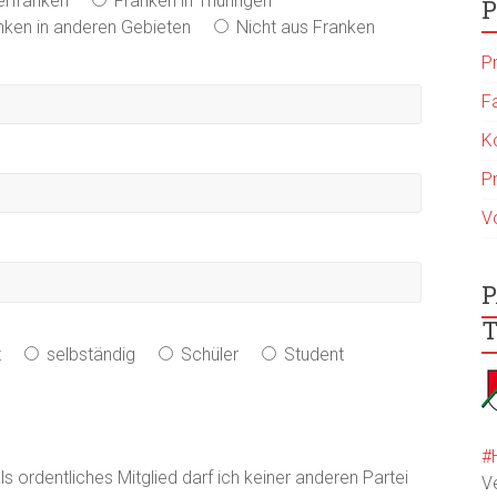
erfranken
Franken in Thüringen
P
nken in anderen Gebieten
Nicht aus Franken
P
F
K
P
V
P
T
t
selbständig
Schüler
Student
#
ordentliches Mitglied darf ich keiner anderen Partei
V