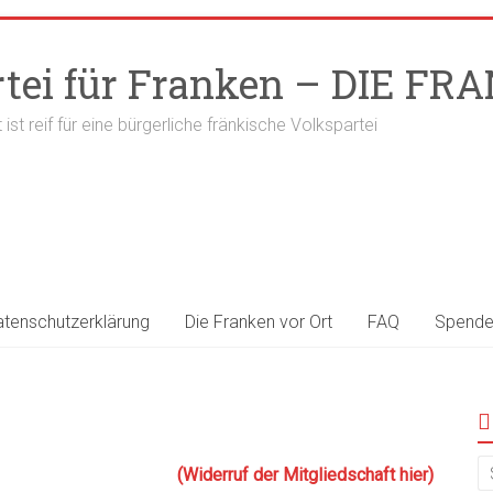
rtei für Franken – DIE F
t ist reif für eine bürgerliche fränkische Volkspartei
atenschutzerklärung
Die Franken vor Ort
FAQ
Spend
(Widerruf der Mitgliedschaft hier)