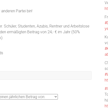
V
h
r anderen Partei bin!
F
#
r. Schüler, Studenten, Azubis, Rentner und Arbeitslose
y
en ermäßigten Beitrag von 24,- € im Jahr (50%
Ku
).
v
#
ds
a
CS
s
#
h
#
T
h
h