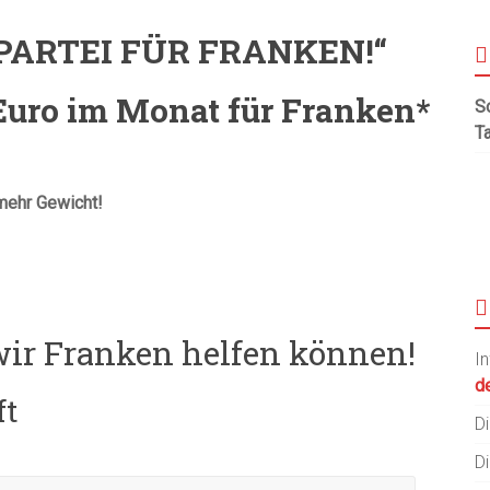
fe PARTEI FÜR FRANKEN!“
Euro im Monat für Franken*
S
T
mehr Gewicht!
wir Franken helfen können!
I
de
ft
Di
Di