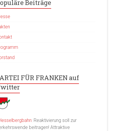
opuläre Beiträge
resse
akten
ontakt
rogramm
orstand
ARTEI FÜR FRANKEN auf
witter
Hesselbergbahn
: Reaktivierung soll zur
erkehrswende beitragen! Attraktive