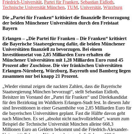
Friedrich-Universität
,
Partei für Franken
,
Sebastian Eidloth
,
Technische Universität München
,
TUM
,
Universität
,
Würzburg
Die „Partei für Franken“ kritisiert die finanzielle Bevorzugung
der beiden Münchener Universitäten durch den Freistaat
Bayern
Erlangen – „Die Partei für Franken – Die Franken“ kritisiert
die Bayerische Staatsregierung dafür, die beiden Münchener
Universitäten finanziell zu bevorzugen. Bei einem
Investitionsetat von 2,85 Milliarden Euro erhalten die
Münchener Universitäten mit 1,28 Milliarden Euro rund 45
Prozent aller Zuschüsse. Die vier fränkischen Universitäten
Erlangen-Nürnberg, Würzburg, Bayreuth und Bamberg liegen
zusammen nur bei knapp 21 Prozent.
„Wieder einmal zeigen die nackten Zahlen, dass die Bayerische
Staatsregierung München bevorzugt“, stellt Sebastian Eidloth,
Beisitzer im Vorstand der „Partei für Franken“ und Direktkandidat
für den Bezirkstag im Wahlkreis Erlangen-Stadt fest. In diesem Jahr
sind Investitionen in einer Gesamthöhe von 2,85 Milliarden Euro für
die bayerischen Universitäten geplant. Fast die Hälfte davon geht
nach München. Es sei „absolut nicht nachvollziehbar“, warum zum
Beispiel die Technische Universität München alleine 668,3
Millionen Euro an Geldern bekommt und die Friedrich-Alexander-