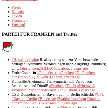
Presse
Kontakt
Fakten
Programm
Vorstand
PARTEI FÜR FRANKEN auf Twitter
#Hesselbergbahn
: Reaktivierung soll zur Verkehrswende
beitragen! Attraktive Verbindungen nach Augsburg, Nürnberg
un…
https://t.co/n2AIMKC6oC
about 3 years ago
Frohe Ostern 🐇
#FroheOstern
#Franken
#DieFranken
https://t.co/Z6QRE2WlHD
about 3 years ago
Kulturelle Aneignung: Frankenpartei will Verbot von
Lederhosen und Dirndl!
#Franken
#Tracht
#Kirchweih
#Volksfest
https://t.co/uVmdD70r8U
about 3 years ago
CSU-Doppelmoral. In Bayern gut - in Berlin schlecht.
#CSU
#Bayern
#Berlin
#Bundestag
#Wahlrechtsreform
#franken
https://t.co/LlKpEzINAc
about 3 years ago
#Innomotics
: Zukunftsträchtige
#Siemens
-Tochter wählt