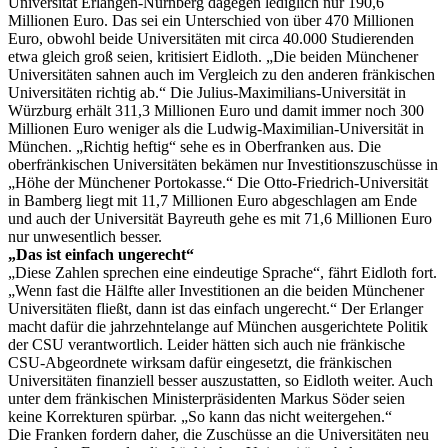
Universität Erlangen-Nürnberg dagegen lediglich nur 190,6
Millionen Euro. Das sei ein Unterschied von über 470 Millionen
Euro, obwohl beide Universitäten mit circa 40.000 Studierenden
etwa gleich groß seien, kritisiert Eidloth. „Die beiden Münchener
Universitäten sahnen auch im Vergleich zu den anderen fränkischen
Universitäten richtig ab.“ Die Julius-Maximilians-Universität in
Würzburg erhält 311,3 Millionen Euro und damit immer noch 300
Millionen Euro weniger als die Ludwig-Maximilian-Universität in
München. „Richtig heftig“ sehe es in Oberfranken aus. Die
oberfränkischen Universitäten bekämen nur Investitionszuschüsse in
„Höhe der Münchener Portokasse.“ Die Otto-Friedrich-Universität
in Bamberg liegt mit 11,7 Millionen Euro abgeschlagen am Ende
und auch der Universität Bayreuth gehe es mit 71,6 Millionen Euro
nur unwesentlich besser.
„Das ist einfach ungerecht“
„Diese Zahlen sprechen eine eindeutige Sprache“, fährt Eidloth fort.
„Wenn fast die Hälfte aller Investitionen an die beiden Münchener
Universitäten fließt, dann ist das einfach ungerecht.“ Der Erlanger
macht dafür die jahrzehntelange auf München ausgerichtete Politik
der CSU verantwortlich. Leider hätten sich auch nie fränkische
CSU-Abgeordnete wirksam dafür eingesetzt, die fränkischen
Universitäten finanziell besser auszustatten, so Eidloth weiter. Auch
unter dem fränkischen Ministerpräsidenten Markus Söder seien
keine Korrekturen spürbar. „So kann das nicht weitergehen.“
Die Franken fordern daher, die Zuschüsse an die Universitäten neu