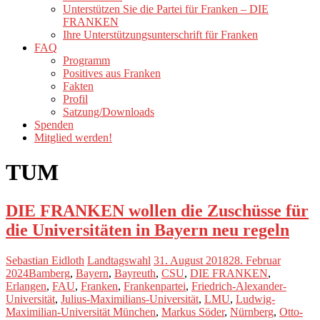
Unterstützen Sie die Partei für Franken – DIE
FRANKEN
Ihre Unterstützungsunterschrift für Franken
FAQ
Programm
Positives aus Franken
Fakten
Profil
Satzung/Downloads
Spenden
Mitglied werden!
TUM
DIE FRANKEN wollen die Zuschüsse für
die Universitäten in Bayern neu regeln
Sebastian Eidloth
Landtagswahl
31. August 2018
28. Februar
2024
Bamberg
,
Bayern
,
Bayreuth
,
CSU
,
DIE FRANKEN
,
Erlangen
,
FAU
,
Franken
,
Frankenpartei
,
Friedrich-Alexander-
Universität
,
Julius-Maximilians-Universität
,
LMU
,
Ludwig-
Maximilian-Universität München
,
Markus Söder
,
Nürnberg
,
Otto-