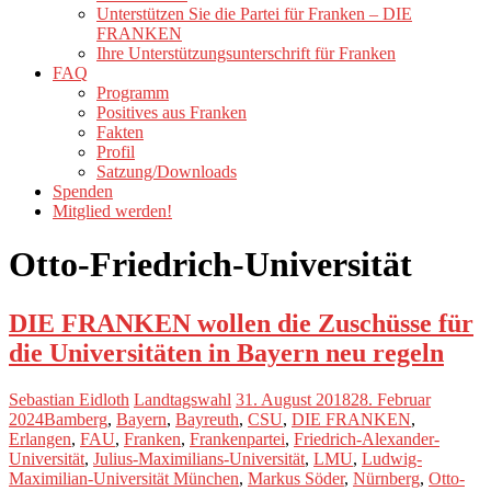
Unterstützen Sie die Partei für Franken – DIE
FRANKEN
Ihre Unterstützungsunterschrift für Franken
FAQ
Programm
Positives aus Franken
Fakten
Profil
Satzung/Downloads
Spenden
Mitglied werden!
Otto-Friedrich-Universität
DIE FRANKEN wollen die Zuschüsse für
die Universitäten in Bayern neu regeln
Sebastian Eidloth
Landtagswahl
31. August 2018
28. Februar
2024
Bamberg
,
Bayern
,
Bayreuth
,
CSU
,
DIE FRANKEN
,
Erlangen
,
FAU
,
Franken
,
Frankenpartei
,
Friedrich-Alexander-
Universität
,
Julius-Maximilians-Universität
,
LMU
,
Ludwig-
Maximilian-Universität München
,
Markus Söder
,
Nürnberg
,
Otto-