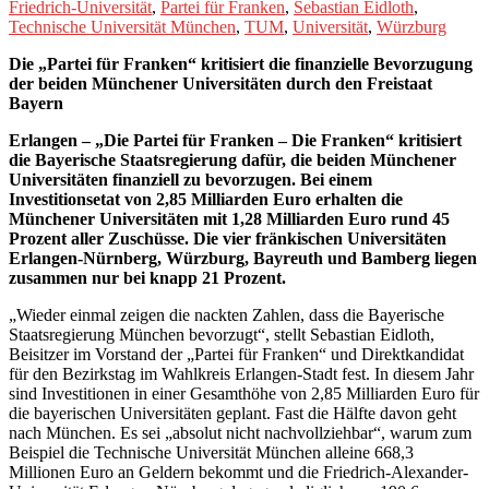
Friedrich-Universität
,
Partei für Franken
,
Sebastian Eidloth
,
Technische Universität München
,
TUM
,
Universität
,
Würzburg
Die „Partei für Franken“ kritisiert die finanzielle Bevorzugung
der beiden Münchener Universitäten durch den Freistaat
Bayern
Erlangen – „Die Partei für Franken – Die Franken“ kritisiert
die Bayerische Staatsregierung dafür, die beiden Münchener
Universitäten finanziell zu bevorzugen. Bei einem
Investitionsetat von 2,85 Milliarden Euro erhalten die
Münchener Universitäten mit 1,28 Milliarden Euro rund 45
Prozent aller Zuschüsse. Die vier fränkischen Universitäten
Erlangen-Nürnberg, Würzburg, Bayreuth und Bamberg liegen
zusammen nur bei knapp 21 Prozent.
„Wieder einmal zeigen die nackten Zahlen, dass die Bayerische
Staatsregierung München bevorzugt“, stellt Sebastian Eidloth,
Beisitzer im Vorstand der „Partei für Franken“ und Direktkandidat
für den Bezirkstag im Wahlkreis Erlangen-Stadt fest. In diesem Jahr
sind Investitionen in einer Gesamthöhe von 2,85 Milliarden Euro für
die bayerischen Universitäten geplant. Fast die Hälfte davon geht
nach München. Es sei „absolut nicht nachvollziehbar“, warum zum
Beispiel die Technische Universität München alleine 668,3
Millionen Euro an Geldern bekommt und die Friedrich-Alexander-