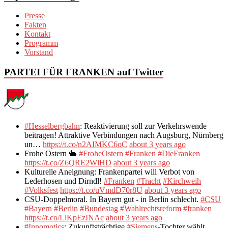
Presse
Fakten
Kontakt
Programm
Vorstand
PARTEI FÜR FRANKEN auf Twitter
#Hesselbergbahn
: Reaktivierung soll zur Verkehrswende
beitragen! Attraktive Verbindungen nach Augsburg, Nürnberg
un…
https://t.co/n2AIMKC6oC
about 3 years ago
Frohe Ostern 🐇
#FroheOstern
#Franken
#DieFranken
https://t.co/Z6QRE2WlHD
about 3 years ago
Kulturelle Aneignung: Frankenpartei will Verbot von
Lederhosen und Dirndl!
#Franken
#Tracht
#Kirchweih
#Volksfest
https://t.co/uVmdD70r8U
about 3 years ago
CSU-Doppelmoral. In Bayern gut - in Berlin schlecht.
#CSU
#Bayern
#Berlin
#Bundestag
#Wahlrechtsreform
#franken
https://t.co/LlKpEzINAc
about 3 years ago
#Innomotics
: Zukunftsträchtige
#Siemens
-Tochter wählt