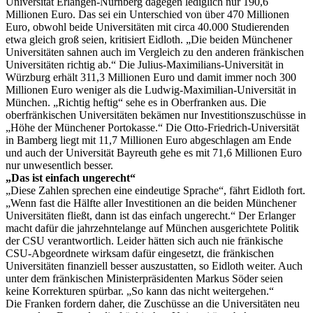
Universität Erlangen-Nürnberg dagegen lediglich nur 190,6
Millionen Euro. Das sei ein Unterschied von über 470 Millionen
Euro, obwohl beide Universitäten mit circa 40.000 Studierenden
etwa gleich groß seien, kritisiert Eidloth. „Die beiden Münchener
Universitäten sahnen auch im Vergleich zu den anderen fränkischen
Universitäten richtig ab.“ Die Julius-Maximilians-Universität in
Würzburg erhält 311,3 Millionen Euro und damit immer noch 300
Millionen Euro weniger als die Ludwig-Maximilian-Universität in
München. „Richtig heftig“ sehe es in Oberfranken aus. Die
oberfränkischen Universitäten bekämen nur Investitionszuschüsse in
„Höhe der Münchener Portokasse.“ Die Otto-Friedrich-Universität
in Bamberg liegt mit 11,7 Millionen Euro abgeschlagen am Ende
und auch der Universität Bayreuth gehe es mit 71,6 Millionen Euro
nur unwesentlich besser.
„Das ist einfach ungerecht“
„Diese Zahlen sprechen eine eindeutige Sprache“, fährt Eidloth fort.
„Wenn fast die Hälfte aller Investitionen an die beiden Münchener
Universitäten fließt, dann ist das einfach ungerecht.“ Der Erlanger
macht dafür die jahrzehntelange auf München ausgerichtete Politik
der CSU verantwortlich. Leider hätten sich auch nie fränkische
CSU-Abgeordnete wirksam dafür eingesetzt, die fränkischen
Universitäten finanziell besser auszustatten, so Eidloth weiter. Auch
unter dem fränkischen Ministerpräsidenten Markus Söder seien
keine Korrekturen spürbar. „So kann das nicht weitergehen.“
Die Franken fordern daher, die Zuschüsse an die Universitäten neu