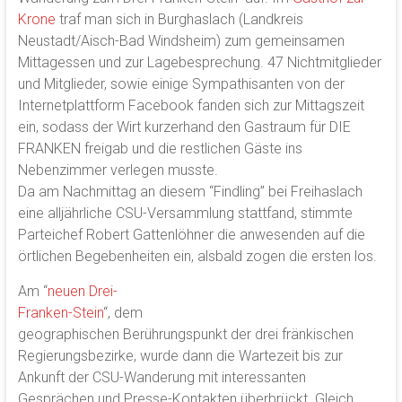
Krone
traf man sich in Burghaslach (Landkreis
Neustadt/Aisch-Bad Windsheim) zum gemeinsamen
Mittagessen und zur Lagebesprechung. 47 Nichtmitglieder
und Mitglieder, sowie einige Sympathisanten von der
Internetplattform Facebook fanden sich zur Mittagszeit
ein, sodass der Wirt kurzerhand den Gastraum für DIE
FRANKEN freigab und die restlichen Gäste ins
Nebenzimmer verlegen musste.
Da am Nachmittag an diesem “Findling” bei Freihaslach
eine alljährliche CSU-Versammlung stattfand, stimmte
Parteichef Robert Gattenlöhner die anwesenden auf die
örtlichen Begebenheiten ein, alsbald zogen die ersten los.
Am “
neuen Drei-
Franken-Stein
“, dem
geographischen Berührungspunkt der drei fränkischen
Regierungsbezirke, wurde dann die Wartezeit bis zur
Ankunft der CSU-Wanderung mit interessanten
Gesprächen und Presse-Kontakten überbrückt. Gleich