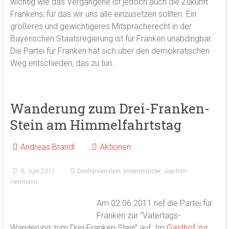
wichtig wie das Vergangene ist jedoch auch die Zukunft
Frankens, für das wir uns alle einzusetzen sollten. Ein
größeres und gewichtigeres Mitspracherecht in der
Bayerischen Staatsregierung ist für Franken unabdingbar.
Die Partei für Franken hat sich über den demokratischen
Weg entschieden, das zu tun.
Wanderung zum Drei-Franken-
Stein am Himmelfahrtstag
Andreas Brandl
Aktionen
6. Juni 2011
Dreifrankenstein
,
Innenminister
,
Joachim
Herrmann
Am 02.06.2011 rief die Partei für
Franken zur “Vatertags-
Wanderung zum Drei-Franken-Stein” auf. Im
Gasthof zur