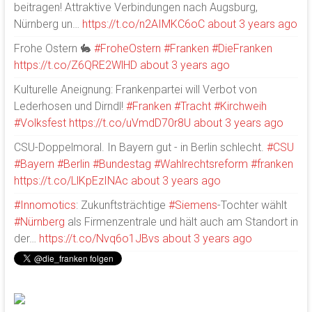
beitragen! Attraktive Verbindungen nach Augsburg,
Nürnberg un…
https://t.co/n2AIMKC6oC
about 3 years ago
Frohe Ostern 🐇
#FroheOstern
#Franken
#DieFranken
https://t.co/Z6QRE2WlHD
about 3 years ago
Kulturelle Aneignung: Frankenpartei will Verbot von
Lederhosen und Dirndl!
#Franken
#Tracht
#Kirchweih
#Volksfest
https://t.co/uVmdD70r8U
about 3 years ago
CSU-Doppelmoral. In Bayern gut - in Berlin schlecht.
#CSU
#Bayern
#Berlin
#Bundestag
#Wahlrechtsreform
#franken
https://t.co/LlKpEzINAc
about 3 years ago
#Innomotics
: Zukunftsträchtige
#Siemens
-Tochter wählt
#Nürnberg
als Firmenzentrale und hält auch am Standort in
der…
https://t.co/Nvq6o1JBvs
about 3 years ago