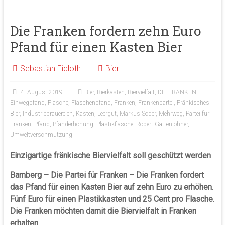
Die Franken fordern zehn Euro
Pfand für einen Kasten Bier
Sebastian Eidloth
Bier
4. August 2019
Bier
,
Bierkasten
,
Biervielfalt
,
DIE FRANKEN
,
Einwegpfand
,
Flasche
,
Flaschenpfand
,
Franken
,
Frankenpartei
,
Fränkisches
Bier
,
Industriebrauereien
,
Kasten
,
Leergut
,
Markus Söder
,
Mehrweg
,
Partei für
Franken
,
Pfand
,
Pfanderhöhung
,
Plastikflasche
,
Robert Gattenlöhner
,
Umweltverschmutzung
Einzigartige fränkische Biervielfalt soll geschützt werden
Bamberg – Die Partei für Franken – Die Franken fordert
das Pfand für einen Kasten Bier auf zehn Euro zu erhöhen.
Fünf Euro für einen Plastikkasten und 25 Cent pro Flasche.
Die Franken möchten damit die Biervielfalt in Franken
erhalten.