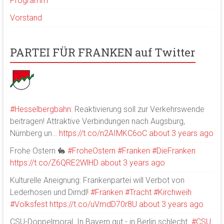
Programm
Vorstand
PARTEI FÜR FRANKEN auf Twitter
#Hesselbergbahn
: Reaktivierung soll zur Verkehrswende
beitragen! Attraktive Verbindungen nach Augsburg,
Nürnberg un…
https://t.co/n2AIMKC6oC
about 3 years ago
Frohe Ostern 🐇
#FroheOstern
#Franken
#DieFranken
https://t.co/Z6QRE2WlHD
about 3 years ago
Kulturelle Aneignung: Frankenpartei will Verbot von
Lederhosen und Dirndl!
#Franken
#Tracht
#Kirchweih
#Volksfest
https://t.co/uVmdD70r8U
about 3 years ago
CSU-Doppelmoral. In Bayern gut - in Berlin schlecht.
#CSU