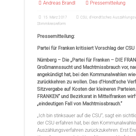
Andreas Brandl
Pressemitteilung
15. März 2017
CSU
,
d‘Hondt’sches Auszählungsv
Stimmkreisreform
Pressemitteilung:
Partei für Franken kritisiert Vorschlag der CS
Nürnberg – Die „Partei für Franken – DIE FRA
Großmannssucht und Machtmissbrauch vor, n
angekündigt hat, bei den Kommunalwahlen wie
zurückkehren zu wollen. Das d’Hondt’sche Verf
Sitzvergabe auf Kosten der kleineren Parteien.
FRANKEN“ und Bezirksrat in Mittelfranken wirf
„eindeutigen Fall von Machtmissbrauch.“
„Ich bin stinksauer auf die CSU“, sagt ein sich
der CSU erfahren hat, bei den Kommunalwahle
Auszählungsverfahren zurückzukehren. Erst En