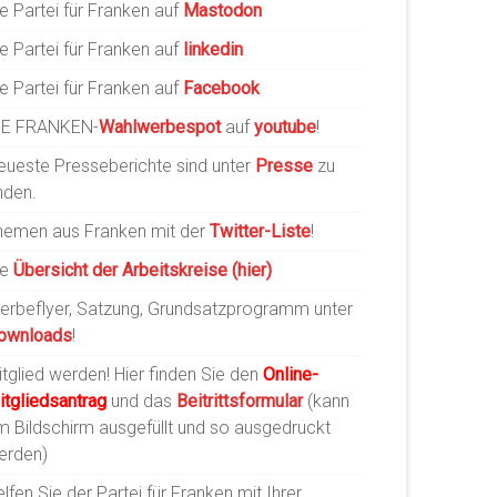
e Partei für Franken auf
Mastodon
e Partei für Franken auf
linkedin
e Partei für Franken auf
Facebook
IE FRANKEN-
Wahlwerbespot
auf
youtube
!
eueste Presseberichte sind unter
Presse
zu
nden.
hemen aus Franken mit der
Twitter-Liste
!
ie
Übersicht der Arbeitskreise (hier)
erbeflyer, Satzung, Grundsatzprogramm unter
ownloads
!
tglied werden! Hier finden Sie den
Online-
itgliedsantrag
und das
Beitrittsformular
(kann
m Bildschirm ausgefüllt und so ausgedruckt
erden)
lfen Sie der Partei für Franken mit Ihrer