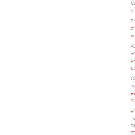
V
h
F
#
y
Ku
v
#
a
CS
s
#
h
#
T
h
h