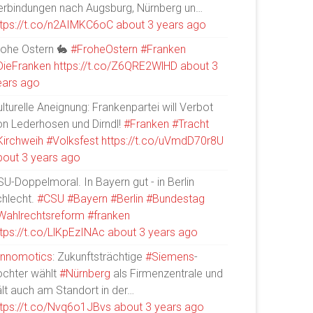
erbindungen nach Augsburg, Nürnberg un…
ttps://t.co/n2AIMKC6oC
about 3 years ago
rohe Ostern 🐇
#FroheOstern
#Franken
DieFranken
https://t.co/Z6QRE2WlHD
about 3
ears ago
lturelle Aneignung: Frankenpartei will Verbot
on Lederhosen und Dirndl!
#Franken
#Tracht
Kirchweih
#Volksfest
https://t.co/uVmdD70r8U
bout 3 years ago
U-Doppelmoral. In Bayern gut - in Berlin
chlecht.
#CSU
#Bayern
#Berlin
#Bundestag
Wahlrechtsreform
#franken
ttps://t.co/LlKpEzINAc
about 3 years ago
Innomotics
: Zukunftsträchtige
#Siemens
-
ochter wählt
#Nürnberg
als Firmenzentrale und
ält auch am Standort in der…
ttps://t.co/Nvq6o1JBvs
about 3 years ago