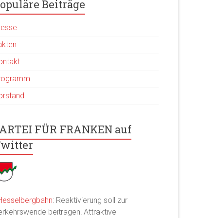
opuläre Beiträge
resse
akten
ontakt
rogramm
orstand
ARTEI FÜR FRANKEN auf
witter
Hesselbergbahn
: Reaktivierung soll zur
erkehrswende beitragen! Attraktive