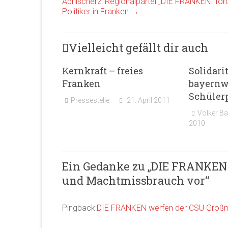
Aprilscherz: Regionalpartei „DIE FRANKEN“ for
Politiker in Franken
→
Vielleicht gefällt dir auch
Kernkraft – freies
Solidari
Franken
bayernw
Schüler
Pressestelle
21. April 2011
Volker Ba
2010
Ein Gedanke zu „
DIE FRANKEN 
und Machtmissbrauch vor
“
Pingback:
DIE FRANKEN werfen der CSU Großm