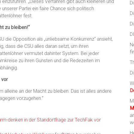
inzuführen. „Dieses Verfahren gibt auch kleineren und
Di
 unserer Partei ein faire Chance sich politisch
Di
attenlöhner fest.
Di
ht zu bleiben!“
D
CSU die Opposition als „unliebsame Konkurrenz“ ansieht,
N
llig, dass die CSU alles daran setzt, um ihren
fi
attenlöhner vermutet dahinter System. Bei jeder
mmkreise zu ihren Gunsten und die Redezeiten im
T
abhängig.
D
 vor
W
D
m alleine an der Macht zu bleiben. Das ist alles andere
 dagegen vorzugehen.“
Mi
M
a
urm-denken in der Standortfrage zur TechFak vor
w
He