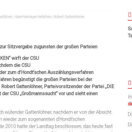
erfahren
,
Hare-Niemeyer-Verfahren
,
Robert Gattenlöhner
,
S
T
U zur Sitzvergabe zugunsten der großen Parteien
NKEN“ wirft der CSU
achdem die CSU
der zum d’Hondt’schen Auszählungsverfahren
ahren begünstigt die großen Parteien bei der
 Robert Gattenlöhner, Parteivorsitzender der Partei „DIE
t der CSU „Großmannssucht“ vor und sieht einen
I
de
tlich wütender Gattenlöhner, nachdem er von der Absicht
Di
n wieder zum sogenannten d‘Hondt’schen
Di
de 2010 hatte der Landtag beschlossen, das heute fast