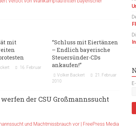
dert Verbot von Wahlkampfauftritten bayerischer
U
D
F
D
tät mit
“Schluss mit Eiertänzen
I
eiten
– Endlich bayerische
protesten
Steuersünder-CDs
ankaufen!”
ckert
16. Februar
N
Volker Backert
21. Februar
2010
E-
werfen der CSU Großmannssucht
annssucht und Machtmissbrauch vor | FreePress Media