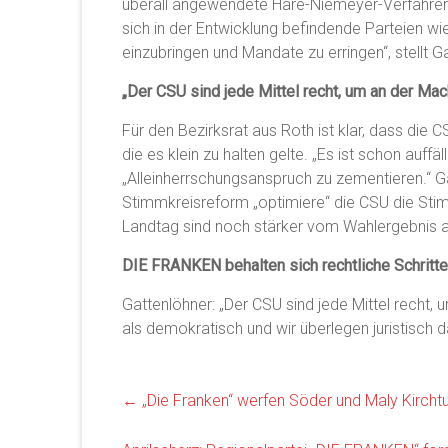
überall angewendete Hare-Niemeyer-Verfahren e
sich in der Entwicklung befindende Parteien wie
einzubringen und Mandate zu erringen“, stellt G
„Der CSU sind jede Mittel recht, um an der Mac
Für den Bezirksrat aus Roth ist klar, dass die 
die es klein zu halten gelte. „Es ist schon auffä
„Alleinherrschungsanspruch zu zementieren.“ G
Stimmkreisreform „optimiere“ die CSU die Sti
Landtag sind noch stärker vom Wahlergebnis 
DIE FRANKEN behalten sich rechtliche Schritte
Gattenlöhner: „Der CSU sind jede Mittel recht, u
als demokratisch und wir überlegen juristisch
←
„Die Franken“ werfen Söder und Maly Kircht