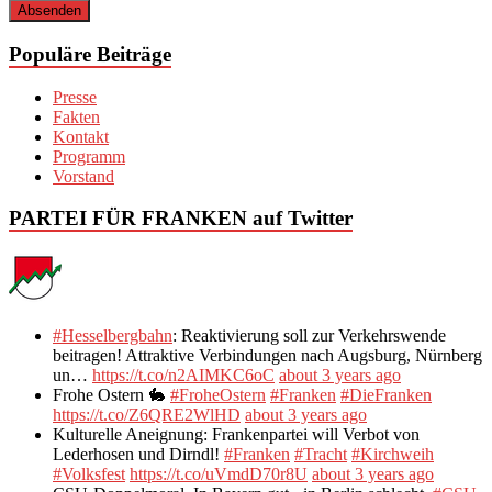
Populäre Beiträge
Presse
Fakten
Kontakt
Programm
Vorstand
PARTEI FÜR FRANKEN auf Twitter
#Hesselbergbahn
: Reaktivierung soll zur Verkehrswende
beitragen! Attraktive Verbindungen nach Augsburg, Nürnberg
un…
https://t.co/n2AIMKC6oC
about 3 years ago
Frohe Ostern 🐇
#FroheOstern
#Franken
#DieFranken
https://t.co/Z6QRE2WlHD
about 3 years ago
Kulturelle Aneignung: Frankenpartei will Verbot von
Lederhosen und Dirndl!
#Franken
#Tracht
#Kirchweih
#Volksfest
https://t.co/uVmdD70r8U
about 3 years ago