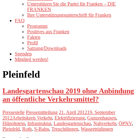
Unterstützen Sie die Partei für Franken – DIE
FRANKEN
Ihre Unterstützungsunterschrift für Franken
FAQ
Programm
Positives aus Franken
Fakten
Profil
Satzung/Downloads
Spenden
Mitglied werden!
Pleinfeld
Landesgartenschau 2019 ohne Anbindung
an öffentliche Verkehrsmittel?
Pressestelle
Pressemitteilung
21. April 2012
19. September
2012
Arbeitskreis Verkehr
,
Elektrifizierung
,
Gunzenhausen
,
Hilpoltstein
,
Infrastruktur
,
Landesgartenschau
,
Nahverkehr
,
ÖPNV
,
Pleinfeld
,
Roth
,
S-Bahn
,
Treuchtlingen
,
Wassertrüdingen