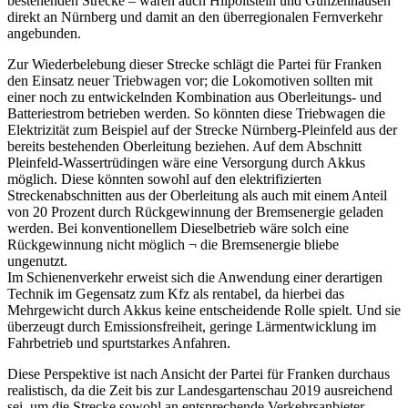
bestehenden Strecke – wären auch Hilpoltstein und Gunzenhausen
direkt an Nürnberg und damit an den überregionalen Fernverkehr
angebunden.
Zur Wiederbelebung dieser Strecke schlägt die Partei für Franken
den Einsatz neuer Triebwagen vor; die Lokomotiven sollten mit
einer noch zu entwickelnden Kombination aus Oberleitungs- und
Batteriestrom betrieben werden. So könnten diese Triebwagen die
Elektrizität zum Beispiel auf der Strecke Nürnberg-Pleinfeld aus der
bereits bestehenden Oberleitung beziehen. Auf dem Abschnitt
Pleinfeld-Wassertrüdingen wäre eine Versorgung durch Akkus
möglich. Diese könnten sowohl auf den elektrifizierten
Streckenabschnitten aus der Oberleitung als auch mit einem Anteil
von 20 Prozent durch Rückgewinnung der Bremsenergie geladen
werden. Bei konventionellem Dieselbetrieb wäre solch eine
Rückgewinnung nicht möglich ¬ die Bremsenergie bliebe
ungenutzt.
Im Schienenverkehr erweist sich die Anwendung einer derartigen
Technik im Gegensatz zum Kfz als rentabel, da hierbei das
Mehrgewicht durch Akkus keine entscheidende Rolle spielt. Und sie
überzeugt durch Emissionsfreiheit, geringe Lärmentwicklung im
Fahrbetrieb und spurtstarkes Anfahren.
Diese Perspektive ist nach Ansicht der Partei für Franken durchaus
realistisch, da die Zeit bis zur Landesgartenschau 2019 ausreichend
sei, um die Strecke sowohl an entsprechende Verkehrsanbieter