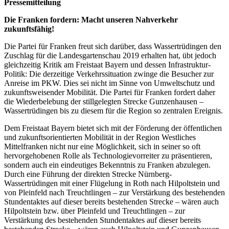
Pressemitteilung
Die Franken fordern: Macht unseren Nahverkehr
zukunftsfähig!
Die Partei für Franken freut sich darüber, dass Wassertrüdingen den
Zuschlag für die Landesgartenschau 2019 erhalten hat, übt jedoch
gleichzeitig Kritik am Freistaat Bayern und dessen Infrastruktur-
Politik: Die derzeitige Verkehrssituation zwinge die Besucher zur
Anreise im PKW. Dies sei nicht im Sinne von Umweltschutz und
zukunftsweisender Mobilität. Die Partei für Franken fordert daher
die Wiederbelebung der stillgelegten Strecke Gunzenhausen –
Wassertrüdingen bis zu diesem für die Region so zentralen Ereignis.
Dem Freistaat Bayern bietet sich mit der Förderung der öffentlichen
und zukunftsorientierten Mobilität in der Region Westliches
Mittelfranken nicht nur eine Möglichkeit, sich in seiner so oft
hervorgehobenen Rolle als Technologievorreiter zu präsentieren,
sondern auch ein eindeutiges Bekenntnis zu Franken abzulegen.
Durch eine Führung der direkten Strecke Nürnberg-
Wassertrüdingen mit einer Flügelung in Roth nach Hilpoltstein und
von Pleinfeld nach Treuchtlingen – zur Verstärkung des bestehenden
Stundentaktes auf dieser bereits bestehenden Strecke – wären auch
Hilpoltstein bzw. über Pleinfeld und Treuchtlingen – zur
Verstärkung des bestehenden Stundentaktes auf dieser bereits