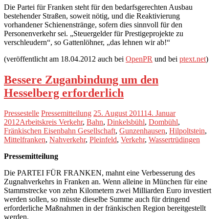
Die Partei für Franken steht für den bedarfsgerechten Ausbau
bestehender Straßen, soweit nötig, und die Reaktivierung
vorhandener Schienenstränge, sofern dies sinnvoll für den
Personenverkehr sei. „Steuergelder für Prestigeprojekte zu
verschleudern“, so Gattenlöhner, „das lehnen wir ab!“
(veröffentlicht am 18.04.2012 auch bei
OpenPR
und bei
ptext.net
)
Bessere Zuganbindung um den
Hesselberg erforderlich
Pressestelle
Pressemitteilung
25. August 2011
14. Januar
2012
Arbeitskreis Verkehr
,
Bahn
,
Dinkelsbühl
,
Dombühl
,
Fränkischen Eisenbahn Gesellschaft
,
Gunzenhausen
,
Hilpoltstein
,
Mittelfranken
,
Nahverkehr
,
Pleinfeld
,
Verkehr
,
Wassertrüdingen
Pressemitteilung
Die PARTEI FÜR FRANKEN, mahnt eine Verbesserung des
Zugnahverkehrs in Franken an. Wenn alleine in München für eine
Stammstrecke von zehn Kilometern zwei Milliarden Euro investiert
werden sollen, so müsste dieselbe Summe auch für dringend
erforderliche Maßnahmen in der fränkischen Region bereitgestellt
werden.