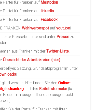
e Partei für Franken auf
Mastodon
e Partei für Franken auf
linkedin
e Partei für Franken auf
Facebook
IE FRANKEN-
Wahlwerbespot
auf
youtube
!
eueste Presseberichte sind unter
Presse
zu
nden.
hemen aus Franken mit der
Twitter-Liste
!
ie
Übersicht der Arbeitskreise (hier)
erbeflyer, Satzung, Grundsatzprogramm unter
ownloads
!
tglied werden! Hier finden Sie den
Online-
itgliedsantrag
und das
Beitrittsformular
(kann
m Bildschirm ausgefüllt und so ausgedruckt
erden)
lfen Sie der Partei für Franken mit Ihrer