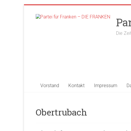
Zum
Inhalt
Pa
springen
Die Zei
Vorstand
Kontakt
Impressum
D
Obertrubach