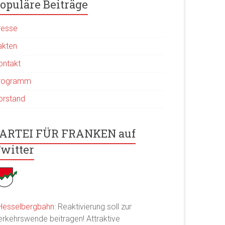
opuläre Beiträge
resse
akten
ontakt
rogramm
orstand
ARTEI FÜR FRANKEN auf
witter
Hesselbergbahn
: Reaktivierung soll zur
erkehrswende beitragen! Attraktive