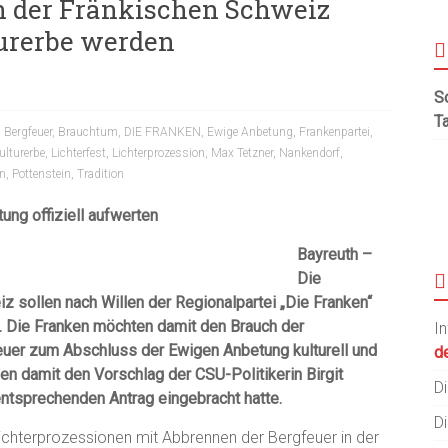
in der Fränkischen Schweiz
turerbe werden
S
T
,
Bergfeuer
,
Brauchtum
,
DIE FRANKEN
,
Ewige Anbetung
,
Frankenpartei
,
ulturerbe
,
Lichterfest
,
Lichterprozession
,
Max Tetzner
,
Nankendorf
,
en
,
Pottenstein
,
Tradition
ung offiziell aufwerten
Bayreuth –
Die
z sollen nach Willen der Regionalpartei „Die Franken“
. Die Franken möchten damit den Brauch der
I
uer zum Abschluss der Ewigen Anbetung kulturell und
de
en damit den Vorschlag der CSU-Politikerin Birgit
Di
entsprechenden Antrag eingebracht hatte.
Di
e Lichterprozessionen mit Abbrennen der Bergfeuer in der