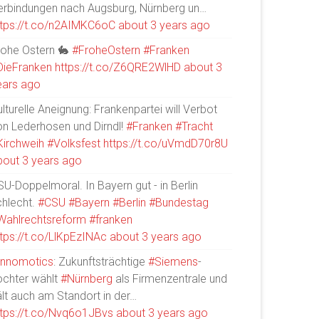
erbindungen nach Augsburg, Nürnberg un…
ttps://t.co/n2AIMKC6oC
about 3 years ago
rohe Ostern 🐇
#FroheOstern
#Franken
DieFranken
https://t.co/Z6QRE2WlHD
about 3
ears ago
lturelle Aneignung: Frankenpartei will Verbot
on Lederhosen und Dirndl!
#Franken
#Tracht
Kirchweih
#Volksfest
https://t.co/uVmdD70r8U
bout 3 years ago
U-Doppelmoral. In Bayern gut - in Berlin
chlecht.
#CSU
#Bayern
#Berlin
#Bundestag
Wahlrechtsreform
#franken
ttps://t.co/LlKpEzINAc
about 3 years ago
Innomotics
: Zukunftsträchtige
#Siemens
-
ochter wählt
#Nürnberg
als Firmenzentrale und
ält auch am Standort in der…
ttps://t.co/Nvq6o1JBvs
about 3 years ago