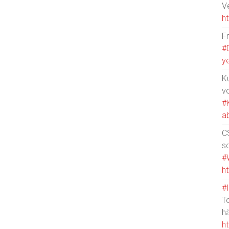
V
h
F
#
y
Ku
v
#
a
CS
s
#
h
#
T
h
h