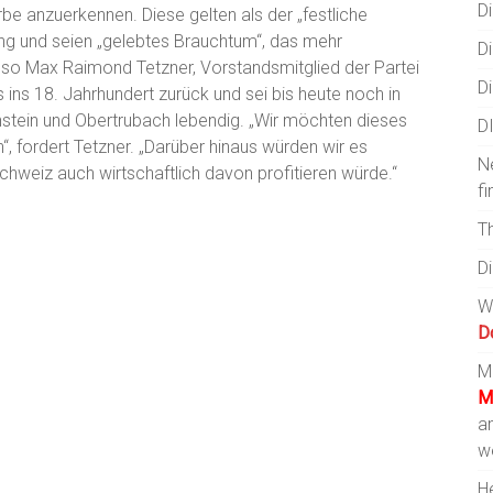
Di
be anzuerkennen. Diese gelten als der „festliche
g und seien „gelebtes Brauchtum“, das mehr
Di
so Max Raimond Tetzner, Vorstandsmitglied der Partei
Di
s ins 18. Jahrhundert zurück und sei bis heute noch in
nstein und Obertrubach lebendig. „Wir möchten dieses
D
, fordert Tetzner. „Darüber hinaus würden wir es
N
chweiz auch wirtschaftlich davon profitieren würde.“
fi
T
D
W
D
Mi
M
a
w
He