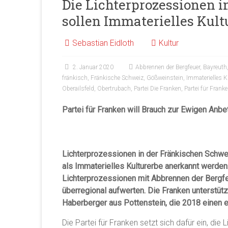
Die Lichterprozessionen 
sollen Immaterielles Kul
Sebastian Eidloth
Kultur
2. Januar 2020
Abbrennen der Bergfeuer
,
Bayreuth
fränkisch
,
Fränkische Schweiz
,
Gößweinstein
,
Immaterielles K
Oberailsfeld
,
Obertrubach
,
Partei Die Franken
,
Partei für Frank
Partei für Franken will Brauch zur Ewigen Anbet
Lichterprozessionen in der Fränkischen Schwei
als Immaterielles Kulturerbe anerkannt werden
Lichterprozessionen mit Abbrennen der Bergfe
überregional aufwerten. Die Franken unterstütz
Haberberger aus Pottenstein, die 2018 einen 
Die Partei für Franken setzt sich dafür ein, di