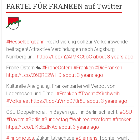
PARTEI FÜR FRANKEN auf Twitter
#Hesselbergbahn
: Reaktivierung soll zur Verkehrswende
beitragen! Attraktive Verbindungen nach Augsburg,
Nürnberg un…
https://t.co/n2AIMKC6oC
about 3 years ago
Frohe Ostern 🐇
#FroheOstern
#Franken
#DieFranken
https://t.co/Z6QRE2WlHD
about 3 years ago
Kulturelle Aneignung: Frankenpartei will Verbot von
Lederhosen und Dirndl!
#Franken
#Tracht
#Kirchweih
#Volksfest
https://t.co/uVmdD70r8U
about 3 years ago
CSU-Doppelmoral. In Bayern gut - in Berlin schlecht.
#CSU
#Bayern
#Berlin
#Bundestag
#Wahlrechtsreform
#franken
https://t.co/LlKpEzINAc
about 3 years ago
#Innomotics
: Zukunftsträchtige
#Siemens
-Tochter wählt