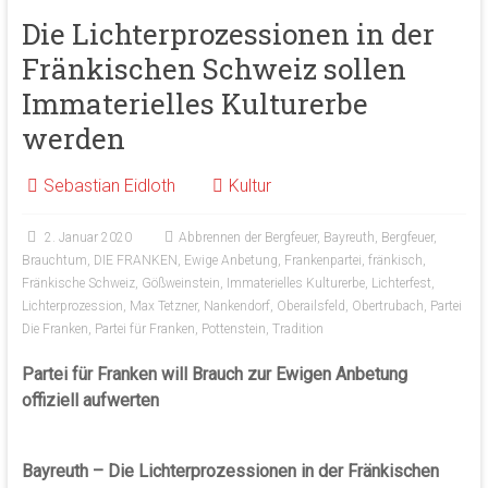
Die Lichterprozessionen in der
Fränkischen Schweiz sollen
Immaterielles Kulturerbe
werden
Sebastian Eidloth
Kultur
2. Januar 2020
Abbrennen der Bergfeuer
,
Bayreuth
,
Bergfeuer
,
Brauchtum
,
DIE FRANKEN
,
Ewige Anbetung
,
Frankenpartei
,
fränkisch
,
Fränkische Schweiz
,
Gößweinstein
,
Immaterielles Kulturerbe
,
Lichterfest
,
Lichterprozession
,
Max Tetzner
,
Nankendorf
,
Oberailsfeld
,
Obertrubach
,
Partei
Die Franken
,
Partei für Franken
,
Pottenstein
,
Tradition
Partei für Franken will Brauch zur Ewigen Anbetung
offiziell aufwerten
Bayreuth – Die Lichterprozessionen in der Fränkischen