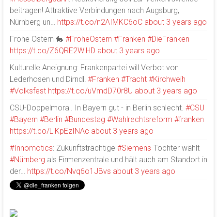
beitragen! Attraktive Verbindungen nach Augsburg,
Nürnberg un…
https://t.co/n2AIMKC6oC
about 3 years ago
Frohe Ostern 🐇
#FroheOstern
#Franken
#DieFranken
https://t.co/Z6QRE2WlHD
about 3 years ago
Kulturelle Aneignung: Frankenpartei will Verbot von
Lederhosen und Dirndl!
#Franken
#Tracht
#Kirchweih
#Volksfest
https://t.co/uVmdD70r8U
about 3 years ago
CSU-Doppelmoral. In Bayern gut - in Berlin schlecht.
#CSU
#Bayern
#Berlin
#Bundestag
#Wahlrechtsreform
#franken
https://t.co/LlKpEzINAc
about 3 years ago
#Innomotics
: Zukunftsträchtige
#Siemens
-Tochter wählt
#Nürnberg
als Firmenzentrale und hält auch am Standort in
der…
https://t.co/Nvq6o1JBvs
about 3 years ago