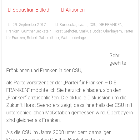
Sebastian Eidloth
Aktionen
29. September 2017
Bundestagswahl
,
CSU
,
DIE FRANKEN
,
Franken
,
Günther Beckstein
,
Horst Seehofer
,
Markus Söder
,
Oberbayern
,
Partei
für Franken
,
Robert Gattenlöhner
,
Wahlniederlage
Sehr
geehrte
Fränkinnen und Franken in der CSU,
als Parteivorsitzender der „Partei für Franken – DIE
FRANKEN“ möchte ich Sie herzlich einladen, sich den
„Franken“ anzuschließen. Die aktuelle Diskussion um die
Zukunft Horst Seehofers zeigt, dass innerhalb der CSU mit
unterschiedlichen Maßstäben gemessen wird. Oberbayern
sind gleicher als Franken!
Als die CSU im Jahre 2008 unter dem damaligen
Ministerpräsidenten Günther Beckstein bei der