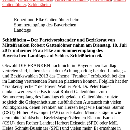
Gattenlöhner
,
Schleißheim
Robert und Elke Gattenlöhner beim
Sommerempfang des Bayerischen
Landtags
Schleißheim – Der Parteivorsitzender und Bezirksrat von
Mittelfranken Robert Gattenlöhner nahm am Dienstag, 18. Juli
2017 mit seiner Frau Elke am Sommerempfang des
Bayerischen Landtags auf Schloss Schleißheim teil.
Obwohl DIE FRANKEN noch nicht im Bayerischen Landtag
vertreten sind, haben sie seit dem Achtungserfolg bei den Landtags-
und Bezirkswahlen 2013 das Thema “Franken” erfolgreich bei den
im Landtag vertretenden Parteien platzieren können. Folglich hat der
“Frankensprecher” der Freien Wähler Prof. Dr. Peter Bauer
dankenswerterweise Bezirksrat Robert Gattenlöhner zum
Sommerempfang des Landtags eingeladen. Gattenlöhner nutzte
sogleich die Gelegenheit zum ausführlichen Austausch mit vielen
Politikgrößen, denen Franken am Herzen liegt wie Barbara Stamm
(CSU), Hubert Aiwanger (FW) oder lokalen Mandatsträgern wie
dem mittelfränkischen Bezirkstagspräsidenten Richard Bartsch
(CSU), dem Rother Landrat Herbert Eckstein (SPD) oder MdL
Helga Schmitt-Bussinger (SPD) und vielen mehr. Er ermahnte in