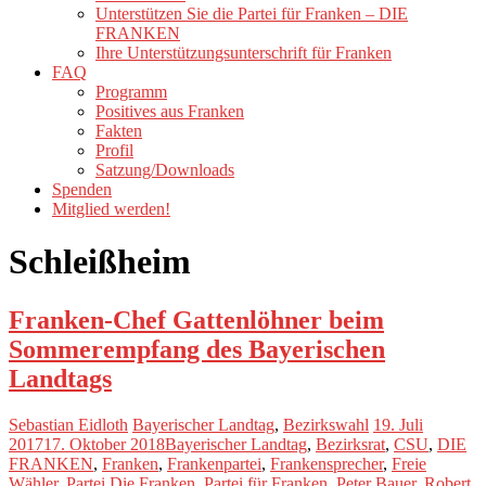
Unterstützen Sie die Partei für Franken – DIE
FRANKEN
Ihre Unterstützungsunterschrift für Franken
FAQ
Programm
Positives aus Franken
Fakten
Profil
Satzung/Downloads
Spenden
Mitglied werden!
Schleißheim
Franken-Chef Gattenlöhner beim
Sommerempfang des Bayerischen
Landtags
Sebastian Eidloth
Bayerischer Landtag
,
Bezirkswahl
19. Juli
2017
17. Oktober 2018
Bayerischer Landtag
,
Bezirksrat
,
CSU
,
DIE
FRANKEN
,
Franken
,
Frankenpartei
,
Frankensprecher
,
Freie
Wähler
,
Partei Die Franken
,
Partei für Franken
,
Peter Bauer
,
Robert