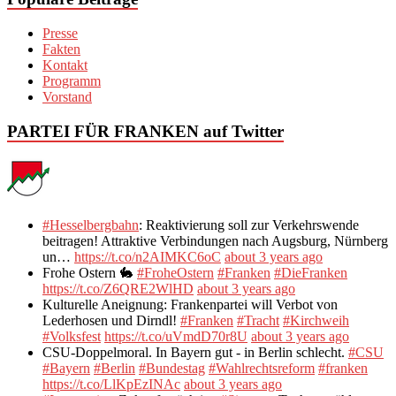
Presse
Fakten
Kontakt
Programm
Vorstand
PARTEI FÜR FRANKEN auf Twitter
#Hesselbergbahn
: Reaktivierung soll zur Verkehrswende
beitragen! Attraktive Verbindungen nach Augsburg, Nürnberg
un…
https://t.co/n2AIMKC6oC
about 3 years ago
Frohe Ostern 🐇
#FroheOstern
#Franken
#DieFranken
https://t.co/Z6QRE2WlHD
about 3 years ago
Kulturelle Aneignung: Frankenpartei will Verbot von
Lederhosen und Dirndl!
#Franken
#Tracht
#Kirchweih
#Volksfest
https://t.co/uVmdD70r8U
about 3 years ago
CSU-Doppelmoral. In Bayern gut - in Berlin schlecht.
#CSU
#Bayern
#Berlin
#Bundestag
#Wahlrechtsreform
#franken
https://t.co/LlKpEzINAc
about 3 years ago