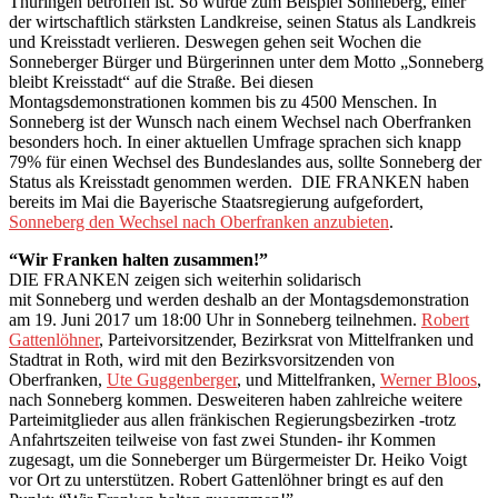
Thüringen betroffen ist. So würde zum Beispiel Sonneberg, einer
der wirtschaftlich stärksten Landkreise, seinen Status als Landkreis
und Kreisstadt verlieren. Deswegen gehen seit Wochen die
Sonneberger Bürger und Bürgerinnen unter dem Motto „Sonneberg
bleibt Kreisstadt“ auf die Straße. Bei diesen
Montagsdemonstrationen kommen bis zu 4500 Menschen. In
Sonneberg ist der Wunsch nach einem Wechsel nach Oberfranken
besonders hoch. In einer aktuellen Umfrage sprachen sich knapp
79% für einen Wechsel des Bundeslandes aus, sollte Sonneberg der
Status als Kreisstadt genommen werden. DIE FRANKEN haben
bereits im Mai die Bayerische Staatsregierung aufgefordert,
Sonneberg den Wechsel nach Oberfranken anzubieten
.
“Wir Franken halten zusammen!”
DIE FRANKEN zeigen sich weiterhin solidarisch
mit Sonneberg und werden deshalb an der Montagsdemonstration
am 19. Juni 2017 um 18:00 Uhr in Sonneberg teilnehmen.
Robert
Gattenlöhner
, Parteivorsitzender, Bezirksrat von Mittelfranken und
Stadtrat in Roth, wird mit den Bezirksvorsitzenden von
Oberfranken,
Ute Guggenberger
, und Mittelfranken,
Werner Bloos
,
nach Sonneberg kommen. Desweiteren haben zahlreiche weitere
Parteimitglieder aus allen fränkischen Regierungsbezirken -trotz
Anfahrtszeiten teilweise von fast zwei Stunden- ihr Kommen
zugesagt, um die Sonneberger um Bürgermeister Dr. Heiko Voigt
vor Ort zu unterstützen. Robert Gattenlöhner bringt es auf den