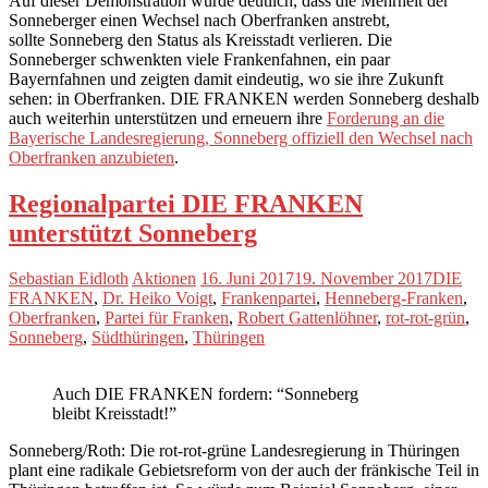
Auf dieser Demonstration wurde deutlich, dass die Mehrheit der
Sonneberger einen Wechsel nach Oberfranken anstrebt,
sollte Sonneberg den Status als Kreisstadt verlieren. Die
Sonneberger schwenkten viele Frankenfahnen, ein paar
Bayernfahnen und zeigten damit eindeutig, wo sie ihre Zukunft
sehen: in Oberfranken. DIE FRANKEN werden Sonneberg deshalb
auch weiterhin unterstützen und erneuern ihre
Forderung an die
Bayerische Landesregierung, Sonneberg offiziell den Wechsel nach
Oberfranken anzubieten
.
Regionalpartei DIE FRANKEN
unterstützt Sonneberg
Sebastian Eidloth
Aktionen
16. Juni 2017
19. November 2017
DIE
FRANKEN
,
Dr. Heiko Voigt
,
Frankenpartei
,
Henneberg-Franken
,
Oberfranken
,
Partei für Franken
,
Robert Gattenlöhner
,
rot-rot-grün
,
Sonneberg
,
Südthüringen
,
Thüringen
Auch DIE FRANKEN fordern: “Sonneberg
bleibt Kreisstadt!”
Sonneberg/Roth: Die rot-rot-grüne Landesregierung in Thüringen
plant eine radikale Gebietsreform von der auch der fränkische Teil in