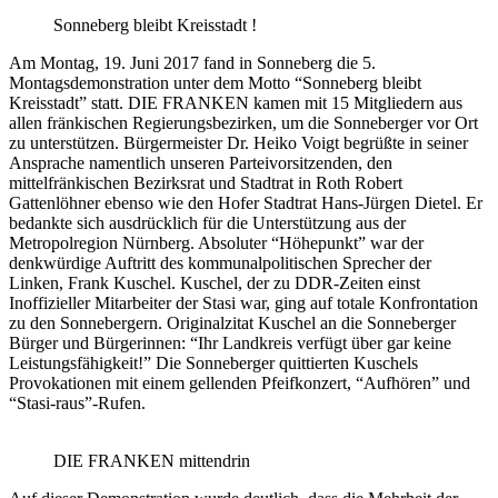
Sonneberg bleibt Kreisstadt !
Am Montag, 19. Juni 2017 fand in Sonneberg die 5.
Montagsdemonstration unter dem Motto “Sonneberg bleibt
Kreisstadt” statt. DIE FRANKEN kamen mit 15 Mitgliedern aus
allen fränkischen Regierungsbezirken, um die Sonneberger vor Ort
zu unterstützen. Bürgermeister Dr. Heiko Voigt begrüßte in seiner
Ansprache namentlich unseren Parteivorsitzenden, den
mittelfränkischen Bezirksrat und Stadtrat in Roth Robert
Gattenlöhner ebenso wie den Hofer Stadtrat Hans-Jürgen Dietel. Er
bedankte sich ausdrücklich für die Unterstützung aus der
Metropolregion Nürnberg. Absoluter “Höhepunkt” war der
denkwürdige Auftritt des kommunalpolitischen Sprecher der
Linken, Frank Kuschel. Kuschel, der zu DDR-Zeiten einst
Inoffizieller Mitarbeiter der Stasi war, ging auf totale Konfrontation
zu den Sonnebergern. Originalzitat Kuschel an die Sonneberger
Bürger und Bürgerinnen: “Ihr Landkreis verfügt über gar keine
Leistungsfähigkeit!” Die Sonneberger quittierten Kuschels
Provokationen mit einem gellenden Pfeifkonzert, “Aufhören” und
“Stasi-raus”-Rufen.
DIE FRANKEN mittendrin