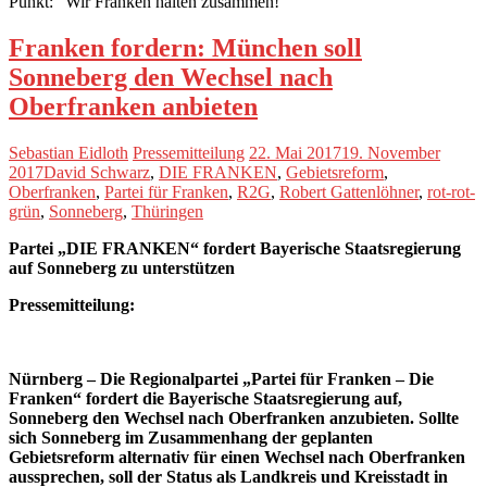
Punkt: “Wir Franken halten zusammen!”
Franken fordern: München soll
Sonneberg den Wechsel nach
Oberfranken anbieten
Sebastian Eidloth
Pressemitteilung
22. Mai 2017
19. November
2017
David Schwarz
,
DIE FRANKEN
,
Gebietsreform
,
Oberfranken
,
Partei für Franken
,
R2G
,
Robert Gattenlöhner
,
rot-rot-
grün
,
Sonneberg
,
Thüringen
Partei „DIE FRANKEN“ fordert Bayerische Staatsregierung
auf Sonneberg zu unterstützen
Pressemitteilung:
Nürnberg – Die Regionalpartei „Partei für Franken – Die
Franken“ fordert die Bayerische Staatsregierung auf,
Sonneberg den Wechsel nach Oberfranken anzubieten. Sollte
sich Sonneberg im Zusammenhang der geplanten
Gebietsreform alternativ für einen Wechsel nach Oberfranken
aussprechen, soll der Status als Landkreis und Kreisstadt in