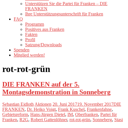
Unterstützen Sie die Partei für Franken – DIE
FRANKEN
Ihre Unterstützungsunterschrift für Franken
FAQ
Programm
Positives aus Franken
Fakten
Profil
Satzung/Downloads
Spenden
Mitglied werden!
rot-rot-grün
DIE FRANKEN auf der 5.
Montagsdemonstration in Sonneberg
Sebastian Eidloth
Aktionen
20. Juni 2017
19. November 2017
DIE
FRANKEN
,
Dr. Heiko Voigt
,
Frank Kuschel
,
Frankenfahne
,
Gebietsreform
,
Hans-Jürgen Dietel
,
IM
,
Oberfranken
,
Partei für
Franken
,
R2G
,
Robert Gattenlöhner
,
rot-rot-grün
,
Sonneberg
,
Stasi