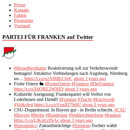
Presse
Kontakt
Fakten
Programm
Vorstand
PARTEI FÜR FRANKEN auf Twitter
#Hesselbergbahn
: Reaktivierung soll zur Verkehrswende
beitragen! Attraktive Verbindungen nach Augsburg, Nürnberg
un…
https://t.co/n2AIMKC6oC
about 3 years ago
Frohe Ostern 🐇
#FroheOstern
#Franken
#DieFranken
https://t.co/Z6QRE2WlHD
about 3 years ago
Kulturelle Aneignung: Frankenpartei will Verbot von
Lederhosen und Dirndl!
#Franken
#Tracht
#Kirchweih
#Volksfest
https://t.co/uVmdD70r8U
about 3 years ago
CSU-Doppelmoral. In Bayern gut - in Berlin schlecht.
#CSU
#Bayern
#Berlin
#Bundestag
#Wahlrechtsreform
#franken
https://t.co/LlKpEzINAc
about 3 years ago
#Innomotics
: Zukunftsträchtige
#Siemens
-Tochter wählt