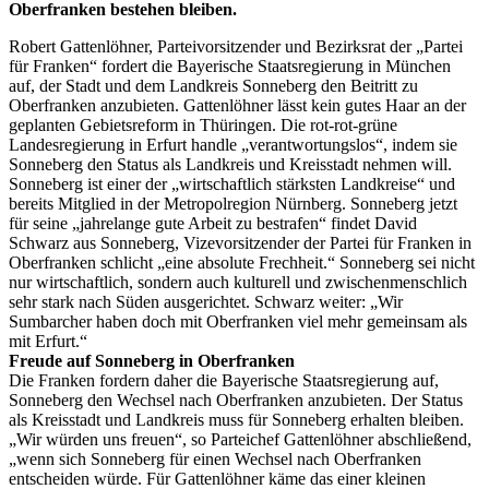
Oberfranken bestehen bleiben.
Robert Gattenlöhner, Parteivorsitzender und Bezirksrat der „Partei
für Franken“ fordert die Bayerische Staatsregierung in München
auf, der Stadt und dem Landkreis Sonneberg den Beitritt zu
Oberfranken anzubieten. Gattenlöhner lässt kein gutes Haar an der
geplanten Gebietsreform in Thüringen. Die rot-rot-grüne
Landesregierung in Erfurt handle „verantwortungslos“, indem sie
Sonneberg den Status als Landkreis und Kreisstadt nehmen will.
Sonneberg ist einer der „wirtschaftlich stärksten Landkreise“ und
bereits Mitglied in der Metropolregion Nürnberg. Sonneberg jetzt
für seine „jahrelange gute Arbeit zu bestrafen“ findet David
Schwarz aus Sonneberg, Vizevorsitzender der Partei für Franken in
Oberfranken schlicht „eine absolute Frechheit.“ Sonneberg sei nicht
nur wirtschaftlich, sondern auch kulturell und zwischenmenschlich
sehr stark nach Süden ausgerichtet. Schwarz weiter: „Wir
Sumbarcher haben doch mit Oberfranken viel mehr gemeinsam als
mit Erfurt.“
Freude auf Sonneberg in Oberfranken
Die Franken fordern daher die Bayerische Staatsregierung auf,
Sonneberg den Wechsel nach Oberfranken anzubieten. Der Status
als Kreisstadt und Landkreis muss für Sonneberg erhalten bleiben.
„Wir würden uns freuen“, so Parteichef Gattenlöhner abschließend,
„wenn sich Sonneberg für einen Wechsel nach Oberfranken
entscheiden würde. Für Gattenlöhner käme das einer kleinen