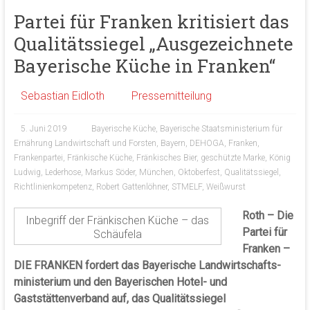
Partei für Franken kritisiert das
Qualitätssiegel „Ausgezeichnete
Bayerische Küche in Franken“
Sebastian Eidloth
Pressemitteilung
5. Juni 2019
Bayerische Küche
,
Bayerische Staatsministerium für
Ernährung Landwirtschaft und Forsten
,
Bayern
,
DEHOGA
,
Franken
,
Frankenpartei
,
Fränkische Küche
,
Fränkisches Bier
,
geschützte Marke
,
König
Ludwig
,
Lederhose
,
Markus Söder
,
München
,
Oktoberfest
,
Qualitätssiegel
,
Richtlinienkompetenz
,
Robert Gattenlöhner
,
STMELF
,
Weißwurst
Roth – Die
Inbegriff der Fränkischen Küche – das
Partei für
Schäufela
Franken –
DIE FRANKEN fordert das Bayerische Landwirtschafts-
ministerium und den Bayerischen Hotel- und
Gaststättenverband auf, das Qualitätssiegel