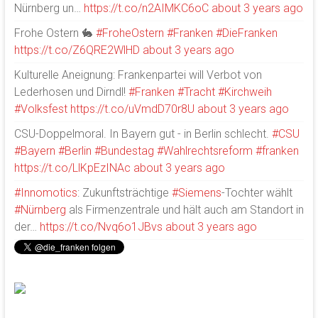
Nürnberg un…
https://t.co/n2AIMKC6oC
about 3 years ago
Frohe Ostern 🐇
#FroheOstern
#Franken
#DieFranken
https://t.co/Z6QRE2WlHD
about 3 years ago
Kulturelle Aneignung: Frankenpartei will Verbot von
Lederhosen und Dirndl!
#Franken
#Tracht
#Kirchweih
#Volksfest
https://t.co/uVmdD70r8U
about 3 years ago
CSU-Doppelmoral. In Bayern gut - in Berlin schlecht.
#CSU
#Bayern
#Berlin
#Bundestag
#Wahlrechtsreform
#franken
https://t.co/LlKpEzINAc
about 3 years ago
#Innomotics
: Zukunftsträchtige
#Siemens
-Tochter wählt
#Nürnberg
als Firmenzentrale und hält auch am Standort in
der…
https://t.co/Nvq6o1JBvs
about 3 years ago