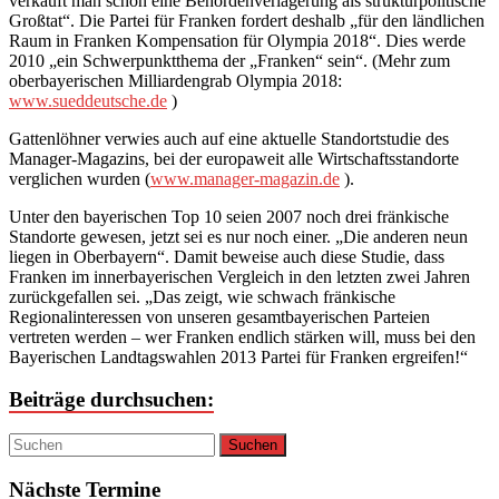
verkauft man schon eine Behördenverlagerung als strukturpolitische
Großtat“. Die Partei für Franken fordert deshalb „für den ländlichen
Raum in Franken Kompensation für Olympia 2018“. Dies werde
2010 „ein Schwerpunktthema der „Franken“ sein“. (Mehr zum
oberbayerischen Milliardengrab Olympia 2018:
www.sueddeutsche.de
)
Gattenlöhner verwies auch auf eine aktuelle Standortstudie des
Manager-Magazins, bei der europaweit alle Wirtschaftsstandorte
verglichen wurden (
www.manager-magazin.de
).
Unter den bayerischen Top 10 seien 2007 noch drei fränkische
Standorte gewesen, jetzt sei es nur noch einer. „Die anderen neun
liegen in Oberbayern“. Damit beweise auch diese Studie, dass
Franken im innerbayerischen Vergleich in den letzten zwei Jahren
zurückgefallen sei. „Das zeigt, wie schwach fränkische
Regionalinteressen von unseren gesamtbayerischen Parteien
vertreten werden – wer Franken endlich stärken will, muss bei den
Bayerischen Landtagswahlen 2013 Partei für Franken ergreifen!“
Beiträge durchsuchen:
Nächste Termine