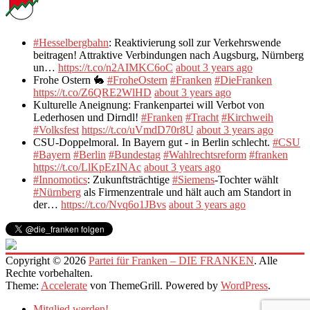
#Hesselbergbahn
: Reaktivierung soll zur Verkehrswende
beitragen! Attraktive Verbindungen nach Augsburg, Nürnberg
un…
https://t.co/n2AIMKC6oC
about 3 years ago
Frohe Ostern 🐇
#FroheOstern
#Franken
#DieFranken
https://t.co/Z6QRE2WlHD
about 3 years ago
Kulturelle Aneignung: Frankenpartei will Verbot von
Lederhosen und Dirndl!
#Franken
#Tracht
#Kirchweih
#Volksfest
https://t.co/uVmdD70r8U
about 3 years ago
CSU-Doppelmoral. In Bayern gut - in Berlin schlecht.
#CSU
#Bayern
#Berlin
#Bundestag
#Wahlrechtsreform
#franken
https://t.co/LlKpEzINAc
about 3 years ago
#Innomotics
: Zukunftsträchtige
#Siemens
-Tochter wählt
#Nürnberg
als Firmenzentrale und hält auch am Standort in
der…
https://t.co/Nvq6o1JBvs
about 3 years ago
Copyright © 2026
Partei für Franken – DIE FRANKEN
. Alle
Rechte vorbehalten.
Theme:
Accelerate
von ThemeGrill. Powered by
WordPress
.
Mitglied werden!