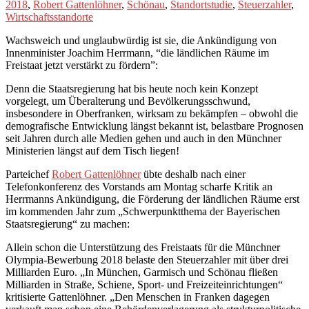
2018
,
Robert Gattenlöhner
,
Schönau
,
Standortstudie
,
Steuerzahler
,
Wirtschaftsstandorte
Wachsweich und unglaubwürdig ist sie, die Ankündigung von
Innenminister Joachim Herrmann, “die ländlichen Räume im
Freistaat jetzt verstärkt zu fördern”:
Denn die Staatsregierung hat bis heute noch kein Konzept
vorgelegt, um Überalterung und Bevölkerungsschwund,
insbesondere in Oberfranken, wirksam zu bekämpfen – obwohl die
demografische Entwicklung längst bekannt ist, belastbare Prognosen
seit Jahren durch alle Medien gehen und auch in den Münchner
Ministerien längst auf dem Tisch liegen!
Parteichef
Robert Gattenlöhner
übte deshalb nach einer
Telefonkonferenz des Vorstands am Montag scharfe Kritik an
Herrmanns Ankündigung, die Förderung der ländlichen Räume erst
im kommenden Jahr zum „Schwerpunktthema der Bayerischen
Staatsregierung“ zu machen:
Allein schon die Unterstützung des Freistaats für die Münchner
Olympia-Bewerbung 2018 belaste den Steuerzahler mit über drei
Milliarden Euro. „In München, Garmisch und Schönau fließen
Milliarden in Straße, Schiene, Sport- und Freizeiteinrichtungen“
kritisierte Gattenlöhner. „Den Menschen in Franken dagegen