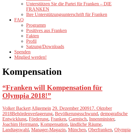
Unterstützen Sie die Partei für Franken – DIE
FRANKEN
Ihre Unterstützungsunterschrift für Franken
FAQ
Programm
Positives aus Franken
Fakten
Profil
Satzung/Downloads
Spenden
Mitglied werden!
Kompensation
“Franken will Kompensation für
Olympia 2018!”
Volker Backert
Allgemein
29. Dezember 2009
17. Oktober
2018
Behördenverlagerung
,
Bevölkerungsschwund
,
demografische
Entwicklung
,
Förderung
,
Franken
,
Garmisch
,
Innenminister
,
Joachim Herrmann
,
Kompensation
,
ländliche Räume
,
Landtagswahl
,
Manager-Magazin
,
München
,
Oberfranken
,
Olympia