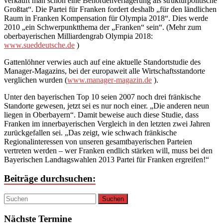
verkauft man schon eine Behördenverlagerung als strukturpolitische
Großtat“. Die Partei für Franken fordert deshalb „für den ländlichen
Raum in Franken Kompensation für Olympia 2018“. Dies werde
2010 „ein Schwerpunktthema der „Franken“ sein“. (Mehr zum
oberbayerischen Milliardengrab Olympia 2018:
www.sueddeutsche.de
)
Gattenlöhner verwies auch auf eine aktuelle Standortstudie des
Manager-Magazins, bei der europaweit alle Wirtschaftsstandorte
verglichen wurden (
www.manager-magazin.de
).
Unter den bayerischen Top 10 seien 2007 noch drei fränkische
Standorte gewesen, jetzt sei es nur noch einer. „Die anderen neun
liegen in Oberbayern“. Damit beweise auch diese Studie, dass
Franken im innerbayerischen Vergleich in den letzten zwei Jahren
zurückgefallen sei. „Das zeigt, wie schwach fränkische
Regionalinteressen von unseren gesamtbayerischen Parteien
vertreten werden – wer Franken endlich stärken will, muss bei den
Bayerischen Landtagswahlen 2013 Partei für Franken ergreifen!“
Beiträge durchsuchen:
Nächste Termine