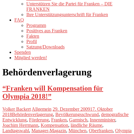
Unterstützen Sie die Partei für Franken – DIE
FRANKEN
Ihre Unterstützungsunterschrift für Franken
FAQ
Programm
Positives aus Franken
Fakten
Profil
Satzung/Downloads
Spenden
Mitglied werden!
Behördenverlagerung
“Franken will Kompensation für
Olympia 2018!”
Volker Backert
Allgemein
29. Dezember 2009
17. Oktober
2018
Behördenverlagerung
,
Bevölkerungsschwund
,
demografische
Entwicklung
,
Förderung
,
Franken
,
Garmisch
,
Innenminister
,
Joachim Herrmann
,
Kompensation
,
ländliche Räume
,
Landtagswahl
,
Manager-Magazin
,
München
,
Oberfranken
,
Olympia