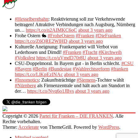
#Hesselbergbahn
: Reaktivierung soll zur Verkehrswende
beitragen! Attraktive Verbindungen nach Augsburg, Nürnberg
un…
https://t.co/n2AIMKC6oC
about 3 years ago
Frohe Ostern 🐇
#FroheOstern
#Franken
#DieFranken
https://t.co/Z6QRE2WlHD
about 3 years ago
Kulturelle Aneignung: Frankenpartei will Verbot von
Lederhosen und Dirndl!
#Franken
#Tracht
#Kirchweih
#Volksfest
https://t.co/uVmdD70r8U
about 3 years ago
CSU-Doppelmoral. In Bayern gut - in Berlin schlecht.
#CSU
#Bayern
#Berlin
#Bundestag
#Wahlrechtsreform
#franken
https://t.co/LlKpEzINAc
about 3 years ago
#Innomotics
: Zukunftsträchtige
#Siemens
-Tochter wählt
#Nürnberg
als Firmenzentrale und hält auch am Standort in
der…
https://t.co/Nvq6o1JBvs
about 3 years ago
Copyright © 2026
Partei für Franken – DIE FRANKEN
. Alle
Rechte vorbehalten.
Theme:
Accelerate
von ThemeGrill. Powered by
WordPress
.
Mitglied werden!