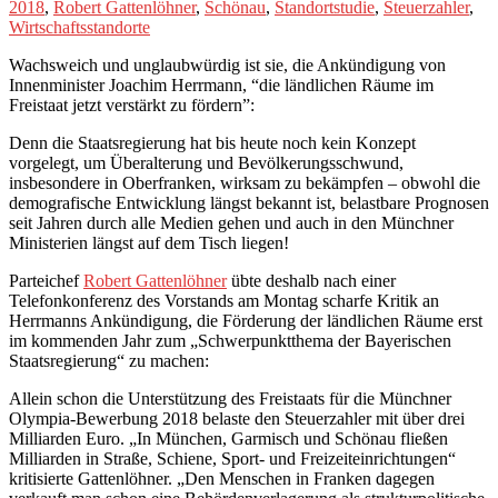
2018
,
Robert Gattenlöhner
,
Schönau
,
Standortstudie
,
Steuerzahler
,
Wirtschaftsstandorte
Wachsweich und unglaubwürdig ist sie, die Ankündigung von
Innenminister Joachim Herrmann, “die ländlichen Räume im
Freistaat jetzt verstärkt zu fördern”:
Denn die Staatsregierung hat bis heute noch kein Konzept
vorgelegt, um Überalterung und Bevölkerungsschwund,
insbesondere in Oberfranken, wirksam zu bekämpfen – obwohl die
demografische Entwicklung längst bekannt ist, belastbare Prognosen
seit Jahren durch alle Medien gehen und auch in den Münchner
Ministerien längst auf dem Tisch liegen!
Parteichef
Robert Gattenlöhner
übte deshalb nach einer
Telefonkonferenz des Vorstands am Montag scharfe Kritik an
Herrmanns Ankündigung, die Förderung der ländlichen Räume erst
im kommenden Jahr zum „Schwerpunktthema der Bayerischen
Staatsregierung“ zu machen:
Allein schon die Unterstützung des Freistaats für die Münchner
Olympia-Bewerbung 2018 belaste den Steuerzahler mit über drei
Milliarden Euro. „In München, Garmisch und Schönau fließen
Milliarden in Straße, Schiene, Sport- und Freizeiteinrichtungen“
kritisierte Gattenlöhner. „Den Menschen in Franken dagegen