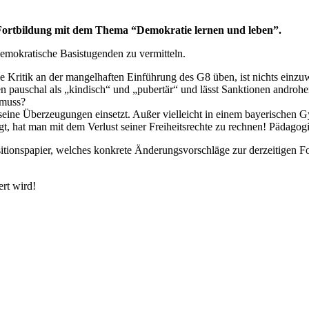
r Fortbildung mit dem Thema “Demokratie lernen und leben”.
 demokratische Basistugenden zu vermitteln.
ve Kritik an der mangelhaften Einführung des G8 üben, ist nichts einz
pauschal als „kindisch“ und „pubertär“ und lässt Sanktionen androhen.
 muss?
seine Überzeugungen einsetzt. Außer vielleicht in einem bayerischen G
igt, hat man mit dem Verlust seiner Freiheitsrechte zu rechnen! Pädag
sitionspapier, welches konkrete Änderungsvorschläge zur derzeitigen Fo
ert wird!