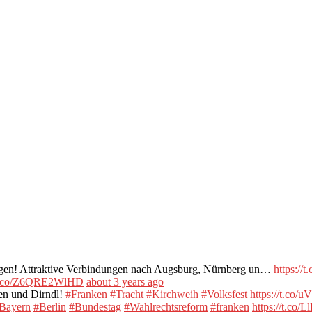
tragen! Attraktive Verbindungen nach Augsburg, Nürnberg un…
https:/
//t.co/Z6QRE2WlHD
about 3 years ago
sen und Dirndl!
#Franken
#Tracht
#Kirchweih
#Volksfest
https://t.co
Bayern
#Berlin
#Bundestag
#Wahlrechtsreform
#franken
https://t.co