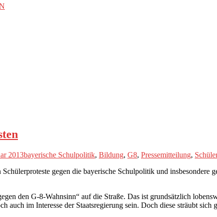
EN
sten
uar 2013
bayerische Schulpolitik
,
Bildung
,
G8
,
Pressemitteilung
,
Schüler
lerproteste gegen die bayerische Schulpolitik und insbesondere gege
egen den G-8-Wahnsinn“ auf die Straße. Das ist grundsätzlich lobenswe
och auch im Interesse der Staatsregierung sein. Doch diese sträubt sic