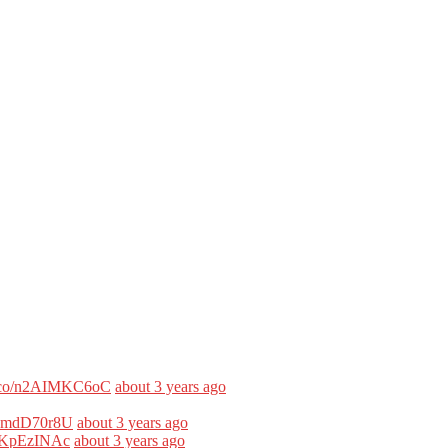
/t.co/n2AIMKC6oC
about 3 years ago
/uVmdD70r8U
about 3 years ago
/LlKpEzINAc
about 3 years ago