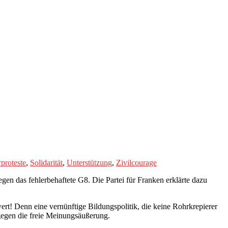
proteste
,
Solidarität
,
Unterstützung
,
Zivilcourage
n das fehlerbehaftete G8. Die Partei für Franken erklärte dazu
rt! Denn eine vernünftige Bildungspolitik, die keine Rohrkrepierer
h gegen die freie Meinungsäußerung.