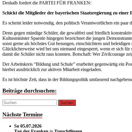
Deshalb fordert die PARTEI FÜR FRANKEN:
Schickt die Mitglieder der bayerischen Staatsregierung zu eine
Es scheint leider notwendig, den politisch Verantwortlichen ein paar
Denn gegen mündige Schüler, die gewaltfrei und friedlich konstrukti
Kultusminister Spaenle hingegen bezeichnet die jungen Demonstranten 
sonst gerne als höchstes Gut besungen, einschüchtern und beleidigen
Glücklicherweise wird bei uns niemand eingesperrt, wenn er sich für 
damit die Schüler nicht raus konnten. Botschaft: Wer Zivilcourage ze
Der Arbeitskreis “Bildung und Schule” erarbeitet gegenwärtig ein Po
hierbei ausdrücklich zur aktiven Mitarbeit eingeladen.
Es ist höchste Zeit, dass in der Bildungspolitik umfassend nachgebess
Beiträge durchsuchen:
Nächste Termine
So 05.07.2026
Tag der Franken
in
Treuchtlingen