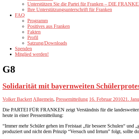
Unterstützen Sie die Partei für Franken – DIE FRANK
Ihre Unterstützungsunterschrift für Franken
FAQ
Programm
Positives aus Franken
Fakten
Profil
Satzung/Downloads
Spenden
Mitglied werden!
G8
Solidarität mit bayernweiten Schülerprote
Volker Backert
Allgemein
,
Pressemitteilung
16. Februar 2010
21. Jan
Die PARTEI FÜR FRANKEN zeigt Verständnis für die landesweiten Schü
heute in einer Pressemitteilung:
“Immer mehr Schüler gehen im Freistaat „für bessere Schulen“ und „g
produziert und nicht dem Prinzip “Versuch und Irrtum” folgt, sollte d