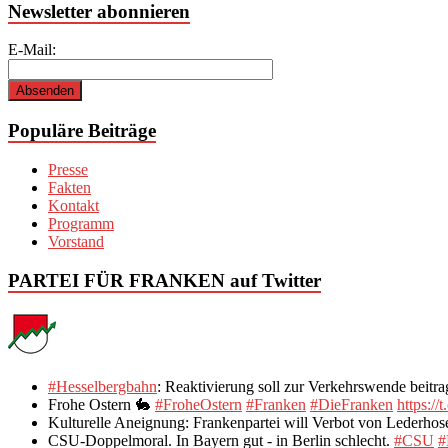
Newsletter abonnieren
E-Mail:
Populäre Beiträge
Presse
Fakten
Kontakt
Programm
Vorstand
PARTEI FÜR FRANKEN auf Twitter
#Hesselbergbahn
: Reaktivierung soll zur Verkehrswende bei
Frohe Ostern 🐇
#FroheOstern
#Franken
#DieFranken
https:
Kulturelle Aneignung: Frankenpartei will Verbot von Lederho
CSU-Doppelmoral. In Bayern gut - in Berlin schlecht.
#CSU
#