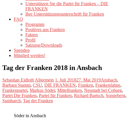
Unterstützen Sie die Partei für Franken – DIE
FRANKEN
Ihre Unterstützungsunterschrift für Franken
FAQ
Programm
Positives aus Franken
Fakten
Profil
Satzung/Downloads
Spenden
Mitglied werden!
Tag der Franken 2018 in Ansbach
Sebastian Eidloth
Allgemein
1. Juli 2018
27. Mai 2019
Ansbach
,
Barbara Stamm
,
CSU
,
DIE FRANKEN
,
Franken
,
Frankenfahne
,
Frankenpartei
,
Markus Söder
,
Mittelfranken
,
Neustadt bei Coburg
,
Partei Die Franken
,
Partei für Franken
,
Richard Bartsch
,
Sonneberg
,
Sumbarch
,
Tag der Franken
Söder in Ansbach