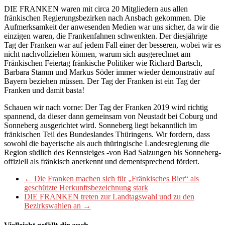
DIE FRANKEN waren mit circa 20 Mitgliedern aus allen
fränkischen Regierungsbezirken nach Ansbach gekommen. Die
Aufmerksamkeit der anwesenden Medien war uns sicher, da wir die
einzigen waren, die Frankenfahnen schwenkten. Der diesjährige
Tag der Franken war auf jedem Fall einer der besseren, wobei wir es
nicht nachvollziehen können, warum sich ausgerechnet am
Fränkischen Feiertag fränkische Politiker wie Richard Bartsch,
Barbara Stamm und Markus Söder immer wieder demonstrativ auf
Bayern beziehen müssen. Der Tag der Franken ist ein Tag der
Franken und damit basta!
Schauen wir nach vorne: Der Tag der Franken 2019 wird richtig
spannend, da dieser dann gemeinsam von Neustadt bei Coburg und
Sonneberg ausgerichtet wird. Sonneberg liegt bekanntlich im
fränkischen Teil des Bundeslandes Thüringens. Wir fordern, dass
sowohl die bayerische als auch thüringische Landesregierung die
Region südlich des Rennsteiges -von Bad Salzungen bis Sonneberg-
offiziell als fränkisch anerkennt und dementsprechend fördert.
←
Die Franken machen sich für „Fränkisches Bier“ als
geschützte Herkunftsbezeichnung stark
DIE FRANKEN treten zur Landtagswahl und zu den
Bezirkswahlen an
→