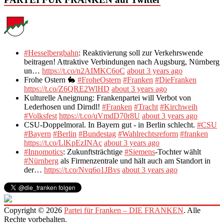
#Hesselbergbahn
: Reaktivierung soll zur Verkehrswende
beitragen! Attraktive Verbindungen nach Augsburg, Nürnberg
un…
https://t.co/n2AIMKC6oC
about 3 years ago
Frohe Ostern 🐇
#FroheOstern
#Franken
#DieFranken
https://t.co/Z6QRE2WlHD
about 3 years ago
Kulturelle Aneignung: Frankenpartei will Verbot von
Lederhosen und Dirndl!
#Franken
#Tracht
#Kirchweih
#Volksfest
https://t.co/uVmdD70r8U
about 3 years ago
CSU-Doppelmoral. In Bayern gut - in Berlin schlecht.
#CSU
#Bayern
#Berlin
#Bundestag
#Wahlrechtsreform
#franken
https://t.co/LlKpEzINAc
about 3 years ago
#Innomotics
: Zukunftsträchtige
#Siemens
-Tochter wählt
#Nürnberg
als Firmenzentrale und hält auch am Standort in
der…
https://t.co/Nvq6o1JBvs
about 3 years ago
Copyright © 2026
Partei für Franken – DIE FRANKEN
. Alle
Rechte vorbehalten.