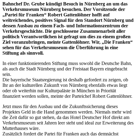
Bahnchef Dr. Grube kündigt Besuch in Nürnberg an um das
Verkehrsmuseum Nürnberg besuchen. Der V
orsitzende der
„Partei für Franken“ Robert Gattenlöhner hofft auf
weitreichendes, positives Signal für den Standort Nürnberg und
dessen Ausbau zu einem Fach- und Informationszentrum der
Verkehrsgeschichte. Die g
eschlossene Zusammenarbeit aller
politisch Verantwortlichen ist gefragt um dies zu einem großen
Ziel voranzubringen, meinte Gattenlöhner. Wir, „Die Franken“
sehen für das Verkehrsmuseum die Überführung in eine
Stiftung als sinnvoll.
In einer funktionierenden Stiftung muss sowohl die Deutsche Bahn,
als auch die Stadt Nürnberg und der Freistaat Bayern eingebracht
sein.
Die bayerische Staatsregierung ist deshalb gefordert zu zeigen, ob
Ihr an der kulturellen Zukunft von Nürnberg ebenfalls etwas liegt
oder ob weiterhin nur Kulturpaläste in München in Priorität
finanziert werden sollen, meinte der Parteichef Robert Gattenlöhner.
Jetzt muss für den Ausbau und die Zukunftssicherung dieses
Projektes Geld in die Hand genommen werden. Niemals mehr wird
die Zeit dafür so gut stehen, da das Hotel Deutscher Hof direkt am
Verkehrsmuseum seit Jahren leer steht und ideal zur Erweiterung des
Mutterhauses wäre.
Zusätzlich fordert die Partei für Franken auch das demnächst