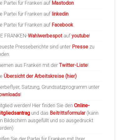
e Partei für Franken auf
Mastodon
e Partei für Franken auf
linkedin
e Partei für Franken auf
Facebook
IE FRANKEN-
Wahlwerbespot
auf
youtube
!
eueste Presseberichte sind unter
Presse
zu
nden.
hemen aus Franken mit der
Twitter-Liste
!
ie
Übersicht der Arbeitskreise (hier)
erbeflyer, Satzung, Grundsatzprogramm unter
ownloads
!
tglied werden! Hier finden Sie den
Online-
itgliedsantrag
und das
Beitrittsformular
(kann
m Bildschirm ausgefüllt und so ausgedruckt
erden)
lfen Sie der Partei für Franken mit Ihrer