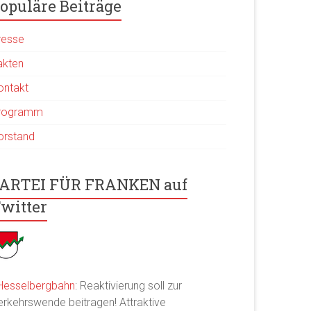
opuläre Beiträge
resse
akten
ontakt
rogramm
orstand
ARTEI FÜR FRANKEN auf
witter
Hesselbergbahn
: Reaktivierung soll zur
erkehrswende beitragen! Attraktive