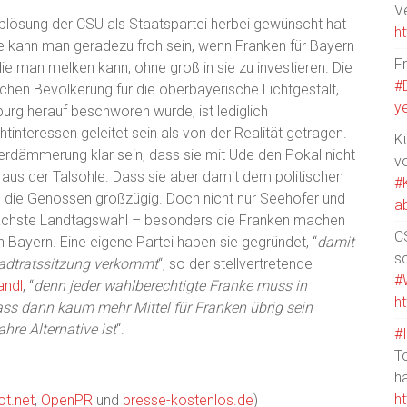
V
Ablösung der CSU als Staatspartei herbei gewünscht hat
h
de kann man geradezu froh sein, wenn Franken für Bayern
F
 die man melken kann, ohne groß in sie zu investieren. Die
#
schen Bevölkerung für die oberbayerische Lichtgestalt,
y
burg herauf beschworen wurde, ist lediglich
tinteressen geleitet sein als von der Realität getragen.
Ku
terdämmerung klar sein, dass sie mit Ude den Pokal nicht
v
 aus der Talsohle. Dass sie aber damit dem politischen
#
en die Genossen großzügig. Doch nicht nur Seehofer und
a
 nächste Landtagswahl – besonders die Franken machen
CS
in Bayern. Eine eigene Partei haben sie gegründet, “
damit
s
tadtratssitzung verkommt
“, so der stellvertretende
#
andl
, “
denn jeder wahlberechtigte Franke muss in
h
ss dann kaum mehr Mittel für Franken übrig sein
hre Alternative ist
“.
#
T
h
h
ot.net
,
OpenPR
und
presse-kostenlos.de
)