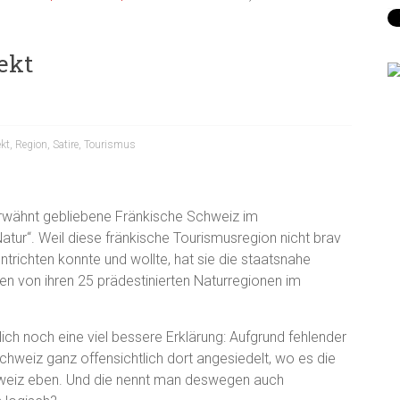
ekt
kt
,
Region
,
Satire
,
Tourismus
erwähnt gebliebene Fränkische Schweiz im
tur“. Weil diese fränkische Tourismusregion nicht brav
ntrichten konnte und wollte, hat sie die staatsnahe
 von ihren 25 prädestinierten Naturregionen im
ch noch eine viel bessere Erklärung: Aufgrund fehlender
hweiz ganz offensichtlich dort angesiedelt, wo es die
hweiz eben. Und die nennt man deswegen auch