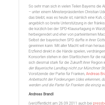
So sehr man sich in vielen Teilen Bayerns die 
– unter einem Ministerpräsidenten Christian U
das bleibt, was es heute ist, nämlich eine Kuh,
angeblich so breite Unterstützung in der fränki
die kürzlich bei der SPD-Klausurtagung in Würz
herbeigeredet und eher von parteiinternen Mach
Selbst der bayerischen SPD dürfte in ihrer Göt
gewinnen kann. Mit aller Macht will man heraus
Erzfeind direkt in die Hände spielen, verdräng
Konsorten stehen in den Startlöchern für die
sich diesmal stark für die Zukunft ihrer Region 
der Bayerische Landtag nicht zur Münchner S
Vorsitzende der Partei für Franken,
Andreas Br
Anbetracht der Forderungen Udes erkennen, da
werden und die Partei für Franken die einzig wa
Andreas Brandl
(veröffentlicht am 26.09.2011 auch bei
pressb