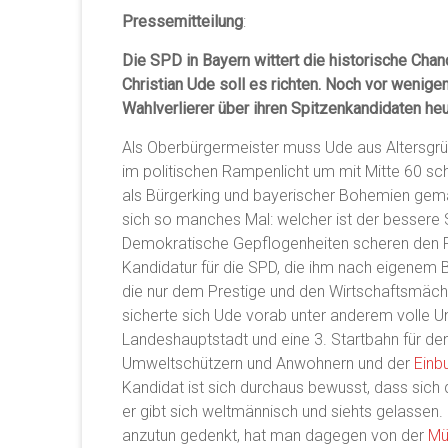
Pressemitteilung
:
Die SPD in Bayern wittert die historische Cha
Christian Ude soll es richten. Noch vor wenige
Wahlverlierer über ihren Spitzenkandidaten heu
Als Oberbürgermeister muss Ude aus Altersgrü
im politischen Rampenlicht um mit Mitte 60 sc
als Bürgerking und bayerischer Bohemien gem
sich so manches Mal: welcher ist der bessere 
Demokratische Gepflogenheiten scheren den Pr
Kandidatur für die SPD, die ihm nach eigenem B
die nur dem Prestige und den Wirtschaftsmäc
sicherte sich Ude vorab unter anderem volle U
Landeshauptstadt und eine 3. Startbahn für de
Umweltschützern und Anwohnern und der
Einb
Kandidat ist sich durchaus bewusst, dass sich 
er gibt sich weltmännisch und siehts gelassen.
anzutun gedenkt, hat man dagegen von der
Mü