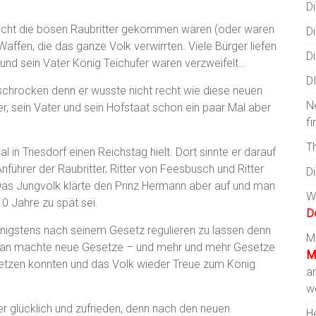
Di
icht die bösen Raubritter gekommen wären (oder waren
Di
 Waffen, die das ganze Volk verwirrten. Viele Bürger liefen
Di
 und sein Vater König Teichufer waren verzweifelt…
D
schrocken denn er wusste nicht recht wie diese neuen
N
r, sein Vater und sein Hofstaat schon ein paar Mal aber
fi
T
in Triesdorf einen Reichstag hielt. Dort sinnte er darauf
führer der Raubritter, Ritter von Feesbusch und Ritter
D
 Das Jungvolk klärte den Prinz Hermann aber auf und man
W
 Jahre zu spät sei.
D
nigstens nach seinem Gesetz regulieren zu lassen denn
Mi
 Man machte neue Gesetze – und mehr und mehr Gesetze
M
insetzen konnten und das Volk wieder Treue zum König
a
w
 glücklich und zufrieden, denn nach den neuen
He