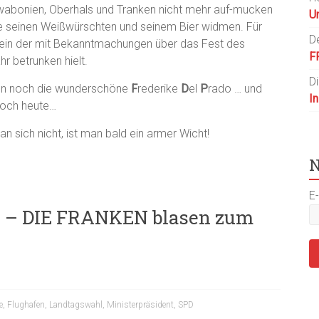
wabonien, Oberhals und Tranken nicht mehr auf-mucken
U
e seinen Weißwürschten und seinem Bier widmen. Für
D
 ein der mit Bekanntmachungen über das Fest des
F
r betrunken hielt.
D
ann noch die wunderschöne
F
rederike
D
el
P
rado … und
I
 noch heute…
 sich nicht, ist man bald ein armer Wicht!
N
E-
l – DIE FRANKEN blasen zum
e
,
Flughafen
,
Landtagswahl
,
Ministerpräsident
,
SPD