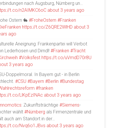
erbindungen nach Augsburg, Nürnberg un…
ttps://t.co/n2AIMKC6oC
about 3 years ago
rohe Ostern 🐇
#FroheOstern
#Franken
DieFranken
https://t.co/Z6QRE2WlHD
about 3
ears ago
lturelle Aneignung: Frankenpartei will Verbot
on Lederhosen und Dirndl!
#Franken
#Tracht
Kirchweih
#Volksfest
https://t.co/uVmdD70r8U
bout 3 years ago
U-Doppelmoral. In Bayern gut - in Berlin
chlecht.
#CSU
#Bayern
#Berlin
#Bundestag
Wahlrechtsreform
#franken
ttps://t.co/LlKpEzINAc
about 3 years ago
Innomotics
: Zukunftsträchtige
#Siemens
-
ochter wählt
#Nürnberg
als Firmenzentrale und
ält auch am Standort in der…
ttps://t.co/Nvq6o1JBvs
about 3 years ago