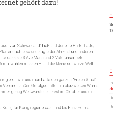
ternet gehört dazu!
S
T
osef von Schwarzland” hieß und der eine Partei hatte,
Pfarrer dachte so und sagte der Alm-Lisl und anderen
hte dass sie 3 Ave Maria und 2 Vaterunser beten
5 mal wählen müssen – und die kleine schwarze Welt
regieren war und man hatte den ganzen “Freien Staat”
I
igen Vereinen saßen Gefolgschaften im blau-weißen Wams
de
immer genug Weißwürste, ein Fest im Oktober und ein
Di
Di
d König für König regierte das Land bis Prinz Hermann