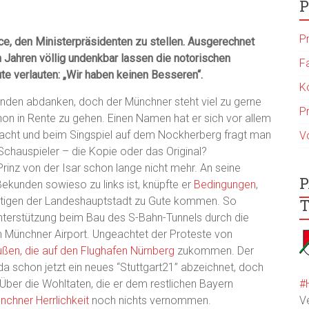
P
P
nce, den Ministerpräsidenten zu stellen. Ausgerechnet
n Jahren völlig undenkbar lassen die notorischen
F
te verlauten: „Wir haben keinen Besseren“.
K
nden abdanken, doch der Münchner steht viel zu gerne
P
hon in Rente zu gehen. Einen Namen hat er sich vor allem
acht und beim Singspiel auf dem Nockherberg fragt man
V
Schauspieler – die Kopie oder das Original?
inz von der Isar schon lange nicht mehr. An seine
P
ekunden sowieso zu links ist, knüpfte er
Bedingungen
,
htigen der Landeshauptstadt zu Gute kommen. So
T
nterstützung beim Bau des S-Bahn-Tunnels durch die
n Münchner Airport. Ungeachtet der Proteste von
ußen, die auf den Flughafen Nürnberg
zukommen. Der
da schon jetzt ein neues “Stuttgart21” abzeichnet, doch
#
 Über die Wohltaten, die er dem restlichen Bayern
V
nchner Herrlichkeit
noch nichts vernommen.