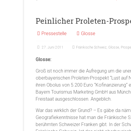
Peinlicher Proleten-Prosp
Pressestelle
Glosse
27. Juni 2011
Fränkische Schweiz
,
Glosse
,
Prospe
Glosse:
Groß ist noch immer die Aufregung um die un
oberbayerischen Proleten-Prospekt “Lust auf Na
ihren Obolus von 5.200 Euro “Kofinanzierung“ e
Bayern Tourismus Marketing GmbH aus München
Freistaat ausgeschlossen. Angeblich.
War das wirklich der Grund? – Es gäbe da nämli
Geografiekenntnisse hat man die Fränkische Sc
berühmten Schweizer Franken gibt. In der Sc