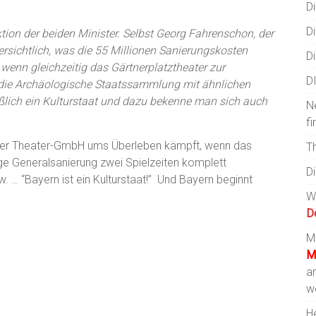
Di
Di
ktion der beiden Minister. Selbst Georg Fahrenschon, der
ersichtlich, was die 55 Millionen Sanierungskosten
Di
wenn gleichzeitig das Gärtnerplatztheater zur
D
die Archäologische Staatssammlung mit ähnlichen
lich ein Kulturstaat und dazu bekenne man sich auch
N
fi
Hofer Theater-GmbH ums Überleben kämpft, wenn das
T
ige Generalsanierung zwei Spielzeiten komplett
D
… “Bayern ist ein Kulturstaat!” Und Bayern beginnt
W
D
Mi
M
a
w
He