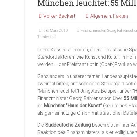
München leuchtet: 55 Mill
Volker Backert
Allgemein
,
Fakten
28. März 2010
Finanzminister
,
Georg Fahrenscho
Theater Hof
Leere Kassen allerorten, überall drastische 
Standortfaktoren” wie Kunst und Kultur. In Hof
werden – der Freistaat übt in (Ober-)Franken w
Ganz anders in unserer fernen Landeshauptstadt
zweimal bitten; am schnöden Steuergeld soll es 
“München leuchtet”! Jüngstes Beispiel, unser
“
Finanzminister Georg Fahrenschon über
55 Mil
im
Münchner “Haus der Kunst”
(kein reines St
als gemeinnützige GmbH mit staatlicher Beteili
Die
Süddeutsche Zeitung
beschreibt in ihrer A
Reaktion des Finanzministers, als er völlig u