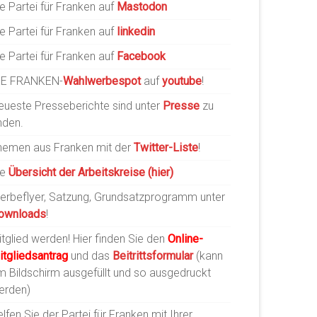
e Partei für Franken auf
Mastodon
e Partei für Franken auf
linkedin
e Partei für Franken auf
Facebook
IE FRANKEN-
Wahlwerbespot
auf
youtube
!
eueste Presseberichte sind unter
Presse
zu
nden.
hemen aus Franken mit der
Twitter-Liste
!
ie
Übersicht der Arbeitskreise (hier)
erbeflyer, Satzung, Grundsatzprogramm unter
ownloads
!
tglied werden! Hier finden Sie den
Online-
itgliedsantrag
und das
Beitrittsformular
(kann
m Bildschirm ausgefüllt und so ausgedruckt
erden)
lfen Sie der Partei für Franken mit Ihrer