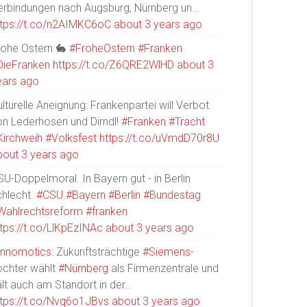
erbindungen nach Augsburg, Nürnberg un…
ttps://t.co/n2AIMKC6oC
about 3 years ago
rohe Ostern 🐇
#FroheOstern
#Franken
DieFranken
https://t.co/Z6QRE2WlHD
about 3
ears ago
lturelle Aneignung: Frankenpartei will Verbot
on Lederhosen und Dirndl!
#Franken
#Tracht
Kirchweih
#Volksfest
https://t.co/uVmdD70r8U
bout 3 years ago
U-Doppelmoral. In Bayern gut - in Berlin
chlecht.
#CSU
#Bayern
#Berlin
#Bundestag
Wahlrechtsreform
#franken
ttps://t.co/LlKpEzINAc
about 3 years ago
Innomotics
: Zukunftsträchtige
#Siemens
-
ochter wählt
#Nürnberg
als Firmenzentrale und
ält auch am Standort in der…
ttps://t.co/Nvq6o1JBvs
about 3 years ago