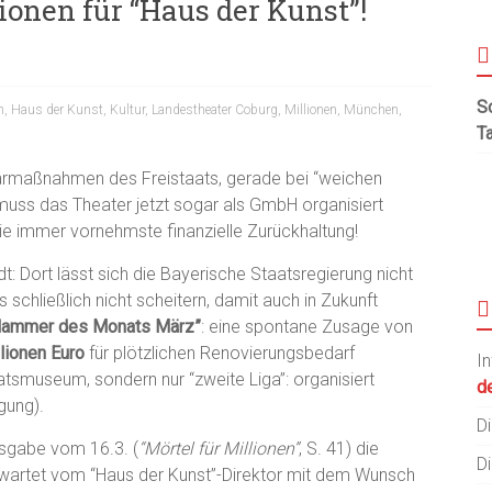
ionen für “Haus der Kunst”!
S
n
,
Haus der Kunst
,
Kultur
,
Landestheater Coburg
,
Millionen
,
München
,
T
Sparmaßnahmen des Freistaats, gerade bei “weichen
 muss das Theater jetzt sogar als GmbH organisiert
ie immer vornehmste finanzielle Zurückhaltung!
: Dort lässt sich die Bayerische Staatsregierung nicht
schließlich nicht scheitern, damit auch in Zukunft
Hammer des Monats März”
: eine spontane Zusage von
lionen Euro
für plötzlichen Renovierungsbedarf
I
aatsmuseum, sondern nur “zweite Liga”: organisiert
de
gung).
Di
usgabe vom 16.3. (
“Mörtel für Millionen”
, S. 41) die
Di
nerwartet vom “Haus der Kunst”-Direktor mit dem Wunsch