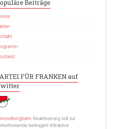
opuläre Beiträge
resse
akten
ontakt
rogramm
orstand
ARTEI FÜR FRANKEN auf
witter
Hesselbergbahn
: Reaktivierung soll zur
erkehrswende beitragen! Attraktive