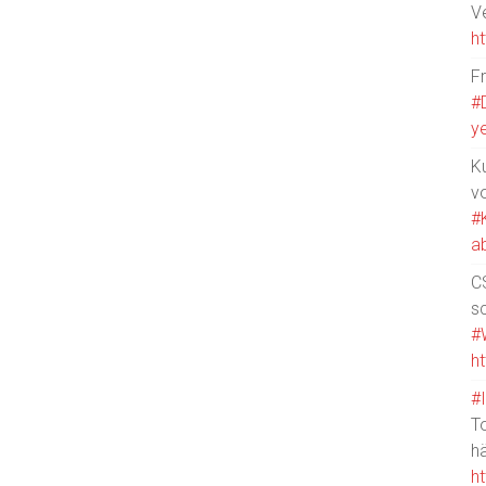
V
h
F
#
y
Ku
v
#
a
CS
s
#
h
#
T
h
h