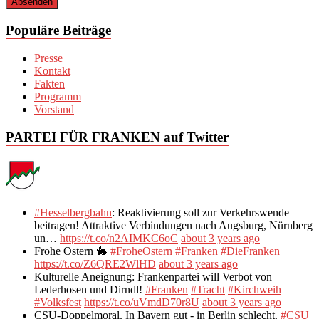
Populäre Beiträge
Presse
Kontakt
Fakten
Programm
Vorstand
PARTEI FÜR FRANKEN auf Twitter
#Hesselbergbahn
: Reaktivierung soll zur Verkehrswende
beitragen! Attraktive Verbindungen nach Augsburg, Nürnberg
un…
https://t.co/n2AIMKC6oC
about 3 years ago
Frohe Ostern 🐇
#FroheOstern
#Franken
#DieFranken
https://t.co/Z6QRE2WlHD
about 3 years ago
Kulturelle Aneignung: Frankenpartei will Verbot von
Lederhosen und Dirndl!
#Franken
#Tracht
#Kirchweih
#Volksfest
https://t.co/uVmdD70r8U
about 3 years ago
CSU-Doppelmoral. In Bayern gut - in Berlin schlecht.
#CSU