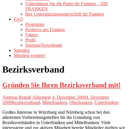
Unterstützen Sie die Partei für Franken – DIE
FRANKEN
Ihre Unterstützungsunterschrift für Franken
FAQ
Programm
Positives aus Franken
Fakten
Profil
Satzung/Downloads
Spenden
Mitglied werden!
Bezirksverband
Gründen Sie Ihren Bezirksverband mit!
Andreas Brandl
Allgemein
4. Dezember 2009
4. Dezember
2009
Bezirksverband
,
Mittelfranken
,
Oberfranken
,
Unterfranken
Großes Interesse in Würzburg und Nürnberg schon bei den
allerersten Vorbereitungstreffen für die Gründung von
Bezirksverbänden in Unterfranken und Mittelfranken: Viele
interessierte und zur aktiven Mitarbeit bereite Mitglieder durften wir