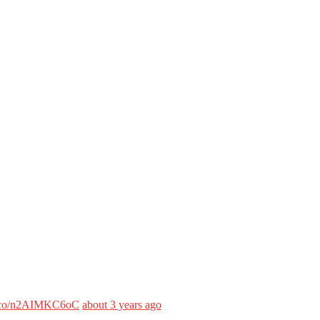
/t.co/n2AIMKC6oC
about 3 years ago