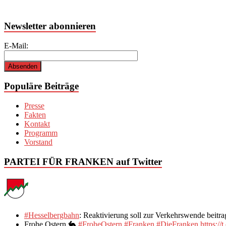
Newsletter abonnieren
E-Mail:
Populäre Beiträge
Presse
Fakten
Kontakt
Programm
Vorstand
PARTEI FÜR FRANKEN auf Twitter
#Hesselbergbahn
: Reaktivierung soll zur Verkehrswende bei
Frohe Ostern 🐇
#FroheOstern
#Franken
#DieFranken
https: