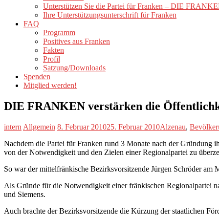
Unterstützen Sie die Partei für Franken – DIE FRANK
Ihre Unterstützungsunterschrift für Franken
FAQ
Programm
Positives aus Franken
Fakten
Profil
Satzung/Downloads
Spenden
Mitglied werden!
DIE FRANKEN verstärken die Öffentlichke
intern
Allgemein
8. Februar 2010
25. Februar 2010
Alzenau
,
Bevölke
Nachdem die Partei für Franken rund 3 Monate nach der Gründung ihre 
von der Notwendigkeit und den Zielen einer Regionalpartei zu überzeu
So war der mittelfränkische Bezirksvorsitzende Jürgen Schröder am
Als Gründe für die Notwendigkeit einer fränkischen Regionalpartei n
und Siemens.
Auch brachte der Bezirksvorsitzende die Kürzung der staatlichen Förd