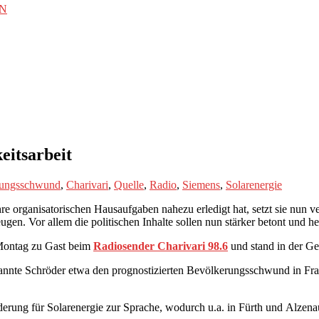
EN
itsarbeit
rungsschwund
,
Charivari
,
Quelle
,
Radio
,
Siemens
,
Solarenergie
organisatorischen Hausaufgaben nahezu erledigt hat, setzt sie nun ver
gen. Vor allem die politischen Inhalte sollen nun stärker betont und h
 Montag zu Gast beim
Radiosender Charivari 98.6
und stand in der G
annte Schröder etwa den prognostizierten Bevölkerungsschwund in Fran
erung für Solarenergie zur Sprache, wodurch u.a. in Fürth und Alzenau 