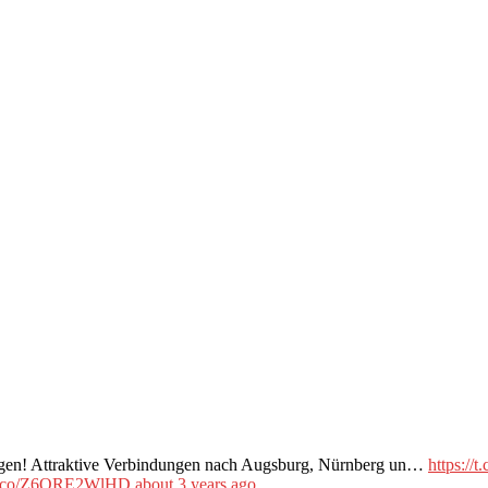
tragen! Attraktive Verbindungen nach Augsburg, Nürnberg un…
https:/
//t.co/Z6QRE2WlHD
about 3 years ago